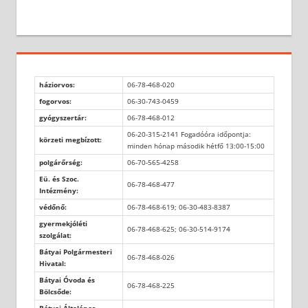
háziorvos:
06-78-468-020
fogorvos:
06-30-743-0459
gyógyszertár:
06-78-468-012
06-20-315-2141 Fogadóóra időpontja:
körzeti megbízott:
minden hónap második hétfő 13:00-15:00
polgárőrség:
06-70-565-4258
Eü. és Szoc.
06-78-468-477
Intézmény:
védőnő:
06-78-468-619; 06-30-483-8387
gyermekjóléti
06-78-468-625; 06-30-514-9174
szolgálat:
Bátyai Polgármesteri
06-78-468-026
Hivatal:
Bátyai Óvoda és
06-78-468-225
Bölcsőde: