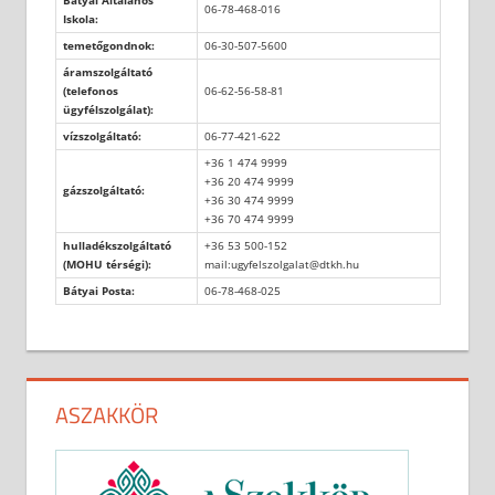
Bátyai Általános
06-78-468-016
Iskola:
temetőgondnok:
06-30-507-5600
áramszolgáltató
(telefonos
06-62-56-58-81
ügyfélszolgálat):
vízszolgáltató:
06-77-421-622
+36 1 474 9999
+36 20 474 9999
gázszolgáltató:
+36 30 474 9999
+36 70 474 9999
hulladékszolgáltató
+36 53 500-152
(MOHU térségi):
mail:ugyfelszolgalat@dtkh.hu
Bátyai Posta:
06-78-468-025
ASZAKKÖR