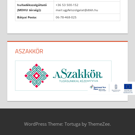
hulladékszolgáltató
+36 53 500-152
(MOHU térségi):
mail:ugyfelszolgalat@dtkh.hu
Bátyai Posta:
06-78-468-025
ASZAKKÖR
WordPress Theme: Tortuga by ThemeZee.