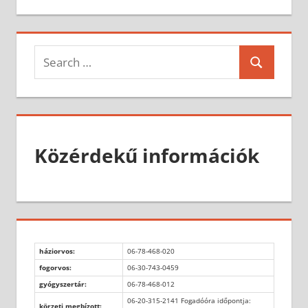
Search
Search
for:
Közérdekű információk
háziorvos:
06-78-468-020
fogorvos:
06-30-743-0459
gyógyszertár:
06-78-468-012
06-20-315-2141 Fogadóóra időpontja:
körzeti megbízott: