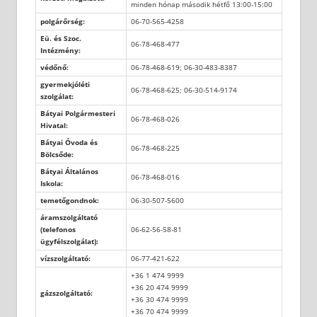
minden hónap második hétfő 13:00-15:00
polgárőrség:
06-70-565-4258
Eü. és Szoc.
06-78-468-477
Intézmény:
védőnő:
06-78-468-619; 06-30-483-8387
gyermekjóléti
06-78-468-625; 06-30-514-9174
szolgálat:
Bátyai Polgármesteri
06-78-468-026
Hivatal:
Bátyai Óvoda és
06-78-468-225
Bölcsőde:
Bátyai Általános
06-78-468-016
Iskola:
temetőgondnok:
06-30-507-5600
áramszolgáltató
(telefonos
06-62-56-58-81
ügyfélszolgálat):
vízszolgáltató:
06-77-421-622
+36 1 474 9999
+36 20 474 9999
gázszolgáltató:
+36 30 474 9999
+36 70 474 9999