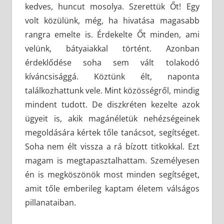
kedves, huncut mosolya. Szerettük Őt! Egy
volt közülünk, még, ha hivatása magasabb
rangra emelte is. Érdekelte Őt minden, ami
velünk, bátyaiakkal történt. Azonban
érdeklődése soha sem vált tolakodó
kíváncsisággá. Köztünk élt, naponta
találkozhattunk vele. Mint közösségről, mindig
mindent tudott. De diszkréten kezelte azok
ügyeit is, akik magánéletük nehézségeinek
megoldására kértek tőle tanácsot, segítséget.
Soha nem élt vissza a rá bízott titkokkal. Ezt
magam is megtapasztalhattam. Személyesen
én is megköszönök most minden segítséget,
amit tőle emberileg kaptam életem válságos
pillanataiban.