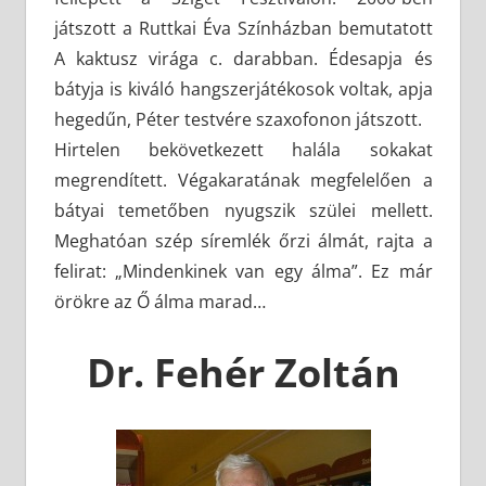
játszott a Ruttkai Éva Színházban bemutatott
A kaktusz virága c. darabban. Édesapja és
bátyja is kiváló hangszerjátékosok voltak, apja
hegedűn, Péter testvére szaxofonon játszott.
Hirtelen bekövetkezett halála sokakat
megrendített. Végakaratának megfelelően a
bátyai temetőben nyugszik szülei mellett.
Meghatóan szép síremlék őrzi álmát, rajta a
felirat: „Mindenkinek van egy álma”. Ez már
örökre az Ő álma marad…
Dr. Fehér Zoltán