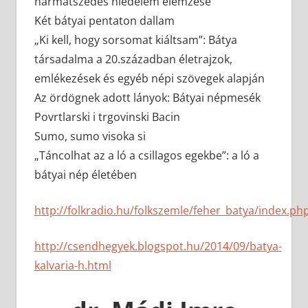
harmatszedés hiedelem elemzése
Két bátyai pentaton dallam
„Ki kell, hogy sorsomat kiáltsam”: Bátya
társadalma a 20.században életrajzok,
emlékezések és egyéb népi szövegek alapján
Az ördögnek adott lányok: Bátyai népmesék
Povrtlarski i trgovinski Bacin
Sumo, sumo visoka si
„Táncolhat az a ló a csillagos egekbe”: a ló a
bátyai nép életében
http://folkradio.hu/folkszemle/feher_batya/index.ph
http://csendhegyek.blogspot.hu/2014/09/batya-
kalvaria-h.html