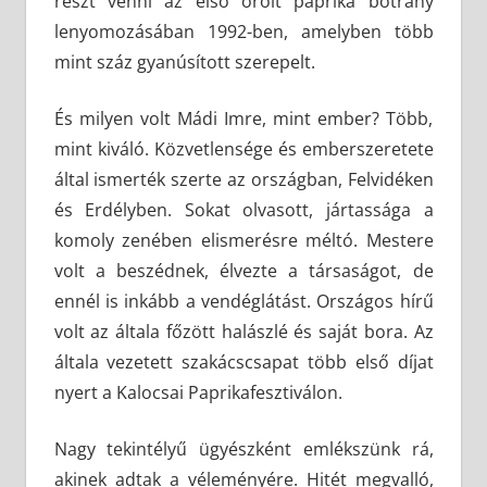
részt venni az első őrölt paprika botrány
lenyomozásában 1992-ben, amelyben több
mint száz gyanúsított szerepelt.
És milyen volt Mádi Imre, mint ember? Több,
mint kiváló. Közvetlensége és emberszeretete
által ismerték szerte az országban, Felvidéken
és Erdélyben. Sokat olvasott, jártassága a
komoly zenében elismerésre méltó. Mestere
volt a beszédnek, élvezte a társaságot, de
ennél is inkább a vendéglátást. Országos hírű
volt az általa főzött halászlé és saját bora. Az
általa vezetett szakácscsapat több első díjat
nyert a Kalocsai Paprikafesztiválon.
Nagy tekintélyű ügyészként emlékszünk rá,
akinek adtak a véleményére. Hitét megvalló,