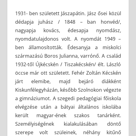
1931- ben született Jászapátin. Jász ősei közül
dédapja juhász / 1848 – ban honvéd/,
nagyapja kovács, édesapja nyomdász,
nyomdatulajdonos volt. A nyomdát 1949 –
ben államosították. Édesanyja a miskolci
származású Boros Julianna, varrónő. A család
1932-től Újkécskén / Tiszakécskén/ élt. László
öccse már ott született. Fehér Zoltán Kécskén
járt elemibe, majd bejáró diákként
Kiskunfélegyházán, később Szolnokon végezte
a gimnáziumot. A szegedi pedagógiai főiskola
elvégzése után a bátyai általános iskolába
került magyar-ének szakos tanárként.
Személyiségének kialakulásában döntő
szerepe volt szüleinek, néhány kitűnő