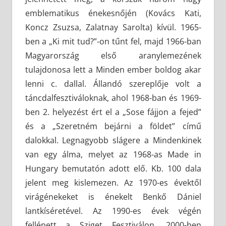
emblematikus énekesnőjén (Kovács Kati,
Koncz Zsuzsa, Zalatnay Sarolta) kívül. 1965-
ben a „Ki mit tud?”-on tűnt fel, majd 1966-ban
Magyarország első aranylemezének
tulajdonosa lett a Minden ember boldog akar
lenni c. dallal. Állandó szereplője volt a
táncdalfesztiváloknak, ahol 1968-ban és 1969-
ben 2. helyezést ért el a „Sose fájjon a fejed”
és a „Szeretném bejárni a földet” című
dalokkal. Legnagyobb slágere a Mindenkinek
van egy álma, melyet az 1968-as Made in
Hungary bemutatón adott elő. Kb. 100 dala
jelent meg kislemezen. Az 1970-es évektől
virágénekeket is énekelt Benkő Dániel
lantkíséretével. Az 1990-es évek végén
fellépett a Sziget Fesztiválon. 2000-ben