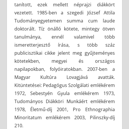
tanított, ezek mellett néprajzi diákkört
vezetett. 1985-ben a szegedi József Attila
Tudományegyetemen summa cum laude
doktorált. Tíz önálló kötete, mintegy ötven
tanulmánya, ennél valamivel több
ismeretterjesztő írása, s több száz
publicisztikai cikke jelent meg gyűjteményes
kötetekben, megyei és országos
napilapokban, folyóiratokban. 2007-ben a
Magyar Kultúra Lovagjává avatták.
Kitüntetései: Pedagógus Szolgálati emlékérem
1972, Sebestyén Gyula emlékérem 1973,
Tudományos Diákköri Munkáért emlékérem
1978, Életmű-díj 2001, Pro Ethnographia
Minoritatum emlékérem 2003, Pilinszky-díj
210.