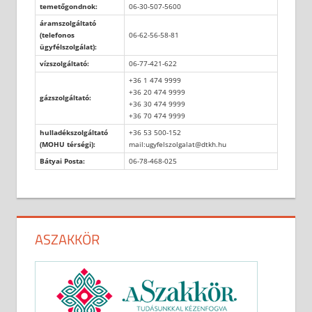
temetőgondnok:
06-30-507-5600
áramszolgáltató
(telefonos
06-62-56-58-81
ügyfélszolgálat):
vízszolgáltató:
06-77-421-622
+36 1 474 9999
+36 20 474 9999
gázszolgáltató:
+36 30 474 9999
+36 70 474 9999
hulladékszolgáltató
+36 53 500-152
(MOHU térségi):
mail:ugyfelszolgalat@dtkh.hu
Bátyai Posta:
06-78-468-025
ASZAKKÖR