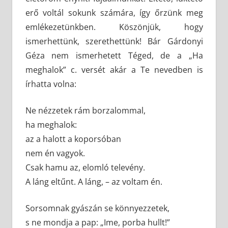
erő voltál sokunk számára, így őrzünk meg
emlékezetünkben. Köszönjük, hogy
ismerhettünk, szerethettünk! Bár Gárdonyi
Géza nem ismerhetett Téged, de a „Ha
meghalok” c. versét akár a Te nevedben is
írhatta volna:
Ne nézzetek rám borzalommal,
ha meghalok:
az a halott a koporsóban
nem én vagyok.
Csak hamu az, elomló televény.
A láng eltűnt. A láng, – az voltam én.
Sorsomnak gyászán se könnyezzetek,
s ne mondja a pap: „Ime, porba hullt!”