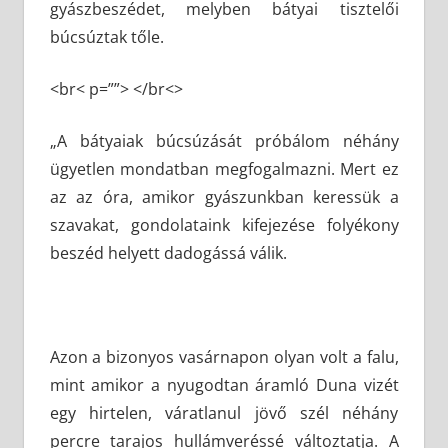
gyászbeszédet, melyben bátyai tisztelői
búcsúztak tőle.
<br< p=””> </br<>
„A bátyaiak búcsúzását próbálom néhány
ügyetlen mondatban megfogalmazni. Mert ez
az az óra, amikor gyászunkban keressük a
szavakat, gondolataink kifejezése folyékony
beszéd helyett dadogássá válik.
Azon a bizonyos vasárnapon olyan volt a falu,
mint amikor a nyugodtan áramló Duna vizét
egy hirtelen, váratlanul jövő szél néhány
percre tarajos hullámveréssé változtatja. A