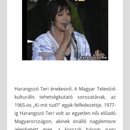
Harangozó Teri énekesnő. A Magyar Televízió
kulturális tehetségkutató sorozatának, az
1965-ös „Ki mit tud?” egyik felfedezettje. 1977-
ig Harangozó Teri volt az egyetlen női előadó
Magyarországon, akinek önálló nagylemeze
jelenhetett meg, a korszak három nagy