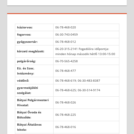
háziorvos:
06-78-468-020
fogorvos:
06-30-743-0459
gyógyszertár:
06-78-468-012
06-20-315-2141 Fogadóóra időpontja:
körzeti megbízott:
minden hónap második hétfő 13:00-15:00
polgárőrség:
06-70-565-4258
Eü. és Szoc.
06-78-468-477
Intézmény:
védőnő:
06-78-468-619; 06-30-483-8387
gyermekjóléti
06-78-468-625; 06-30-514-9174
szolgálat:
Bátyai Polgármesteri
06-78-468-026
Hivatal:
Bátyai Óvoda és
06-78-468-225
Bölcsőde:
Bátyai Általános
06-78-468-016
Iskola: