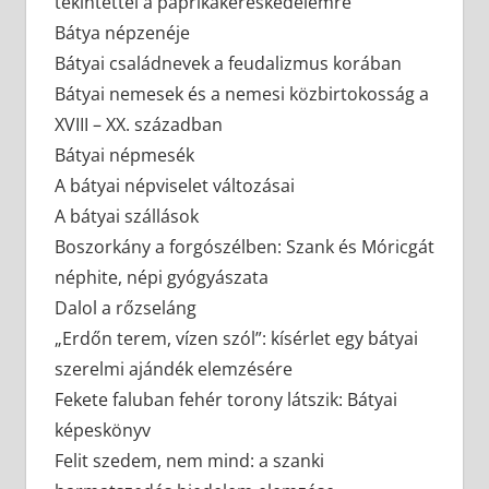
tekintettel a paprikakereskedelemre
Bátya népzenéje
Bátyai családnevek a feudalizmus korában
Bátyai nemesek és a nemesi közbirtokosság a
XVIII – XX. században
Bátyai népmesék
A bátyai népviselet változásai
A bátyai szállások
Boszorkány a forgószélben: Szank és Móricgát
néphite, népi gyógyászata
Dalol a rőzseláng
„Erdőn terem, vízen szól”: kísérlet egy bátyai
szerelmi ajándék elemzésére
Fekete faluban fehér torony látszik: Bátyai
képeskönyv
Felit szedem, nem mind: a szanki