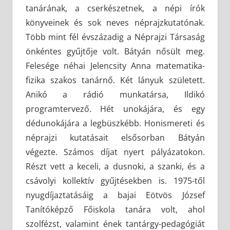
tanárának, a cserkészetnek, a népi írók
könyveinek és sok neves néprajzkutatónak.
Több mint fél évszázadig a Néprajzi Társaság
önkéntes gyűjtője volt. Bátyán nősült meg.
Felesége néhai Jelencsity Anna matematika-
fizika szakos tanárnő. Két lányuk született.
Anikó a rádió munkatársa, Ildikó
programtervező. Hét unokájára, és egy
dédunokájára a legbüszkébb. Honismereti és
néprajzi kutatásait elsősorban Bátyán
végezte. Számos díjat nyert pályázatokon.
Részt vett a keceli, a dusnoki, a szanki, és a
csávolyi kollektív gyűjtésekben is. 1975-től
nyugdíjaztatásáig a bajai Eötvös József
Tanítóképző Főiskola tanára volt, ahol
szolfézst, valamint ének tantárgy-pedagógiát