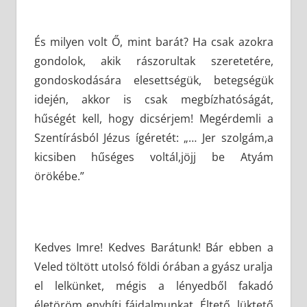
És milyen volt Ő, mint barát? Ha csak azokra
gondolok, akik rászorultak szeretetére,
gondoskodására elesettségük, betegségük
idején, akkor is csak megbízhatóságát,
hűségét kell, hogy dicsérjem! Megérdemli a
Szentírásból Jézus ígéretét: „… Jer szolgám,a
kicsiben hűséges voltál,jöjj be Atyám
örökébe.”
Kedves Imre! Kedves Barátunk! Bár ebben a
Veled töltött utolsó földi órában a gyász uralja
el lelkünket, mégis a lényedből fakadó
életöröm enyhíti fájdalmunkat. Éltető, lüktető