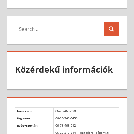
Search
Search
for:
Közérdekű információk
háziorvos:
06-78-468-020
fogorvos:
06-30-743-0459
gyógyszertár:
06-78-468-012
06-20-315-2141 Fogadóóra időpontja: