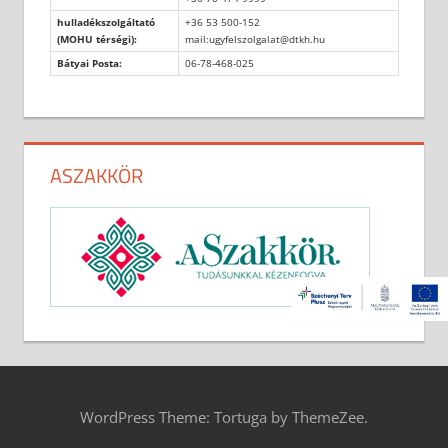
hulladékszolgáltató
+36 53 500-152
(MOHU térségi):
mail:ugyfelszolgalat@dtkh.hu
Bátyai Posta:
06-78-468-025
ASZAKKÖR
WordPress Theme: Tortuga by ThemeZee.