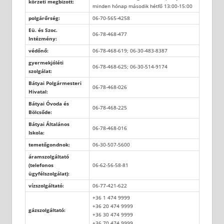
körzeti megbízott:
minden hónap második hétfő 13:00-15:00
polgárőrség:
06-70-565-4258
Eü. és Szoc.
06-78-468-477
Intézmény:
védőnő:
06-78-468-619; 06-30-483-8387
gyermekjóléti
06-78-468-625; 06-30-514-9174
szolgálat:
Bátyai Polgármesteri
06-78-468-026
Hivatal:
Bátyai Óvoda és
06-78-468-225
Bölcsőde:
Bátyai Általános
06-78-468-016
Iskola:
temetőgondnok:
06-30-507-5600
áramszolgáltató
(telefonos
06-62-56-58-81
ügyfélszolgálat):
vízszolgáltató:
06-77-421-622
+36 1 474 9999
+36 20 474 9999
gázszolgáltató:
+36 30 474 9999
+36 70 474 9999