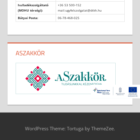
hulladékszolgáltató
+36 53 500-152
(MOHU térségi):
mail:ugyfelszolgalat@dtkh.hu
Bátyai Posta:
06-78-468-025
ASZAKKÖR
WordPress Theme: Tortuga by ThemeZee.