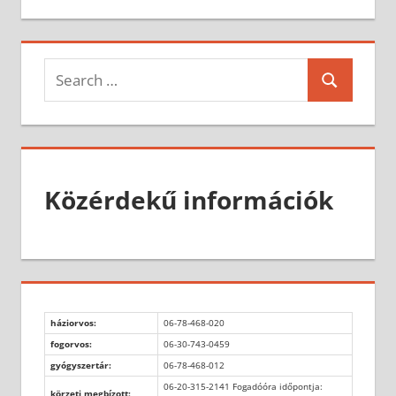
Search
Search
for:
Közérdekű információk
háziorvos:
06-78-468-020
fogorvos:
06-30-743-0459
gyógyszertár:
06-78-468-012
06-20-315-2141 Fogadóóra időpontja:
körzeti megbízott: