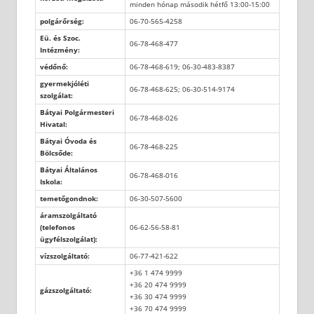
minden hónap második hétfő 13:00-15:00
polgárőrség:
06-70-565-4258
Eü. és Szoc.
06-78-468-477
Intézmény:
védőnő:
06-78-468-619; 06-30-483-8387
gyermekjóléti
06-78-468-625; 06-30-514-9174
szolgálat:
Bátyai Polgármesteri
06-78-468-026
Hivatal:
Bátyai Óvoda és
06-78-468-225
Bölcsőde:
Bátyai Általános
06-78-468-016
Iskola:
temetőgondnok:
06-30-507-5600
áramszolgáltató
(telefonos
06-62-56-58-81
ügyfélszolgálat):
vízszolgáltató:
06-77-421-622
+36 1 474 9999
+36 20 474 9999
gázszolgáltató:
+36 30 474 9999
+36 70 474 9999