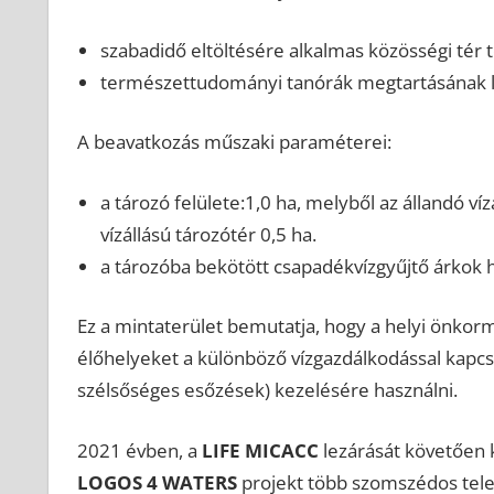
szabadidő eltöltésére alkalmas közösségi tér
természettudományi tanórák megtartásának l
A beavatkozás műszaki paraméterei:
a tározó felülete:1,0 ha, melyből az állandó v
vízállású tározótér 0,5 ha.
a tározóba bekötött csapadékvízgyűjtő árkok 
Ez a mintaterület bemutatja, hogy a helyi önkorm
élőhelyeket a különböző vízgazdálkodással kapcs
szélsőséges esőzések) kezelésére használni.
2021 évben, a
LIFE MICACC
lezárását követően k
LOGOS 4 WATERS
projekt több szomszédos telep