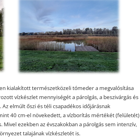
n kialakított természetközeli tómeder a megvalósítása
tározott vízkészlet mennyiségét a párolgás, a beszivárgás és
 Az elmúlt őszi és téli csapadékos időjárásnak
int 40 cm-el növekedett, a vízborítás mértékét (felületét)
. Mivel ezekben az évszakokban a párolgás sem intenzív,
örnyezet talajának vízkészletét is.