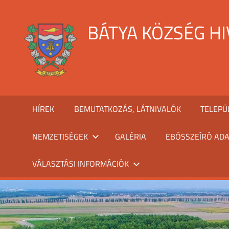
Skip
to
BÁTYA KÖZSÉG H
content
HÍREK
BEMUTATKOZÁS, LÁTNIVALÓK
TELEPÜ
NEMZETISÉGEK
GALÉRIA
EBÖSSZEÍRÓ ADA
VÁLASZTÁSI INFORMÁCIÓK