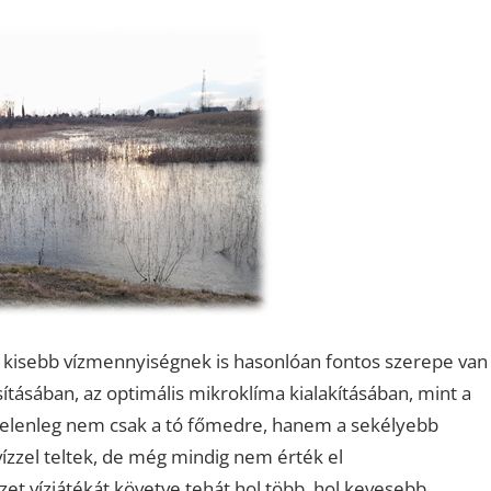
. A kisebb vízmennyiségnek is hasonlóan fontos szerepe van
ításában, az optimális mikroklíma kialakításában, mint a
jelenleg nem csak a tó főmedre, hanem a sekélyebb
 vízzel teltek, de még mindig nem érték el
t vízjátékát követve tehát hol több, hol kevesebb