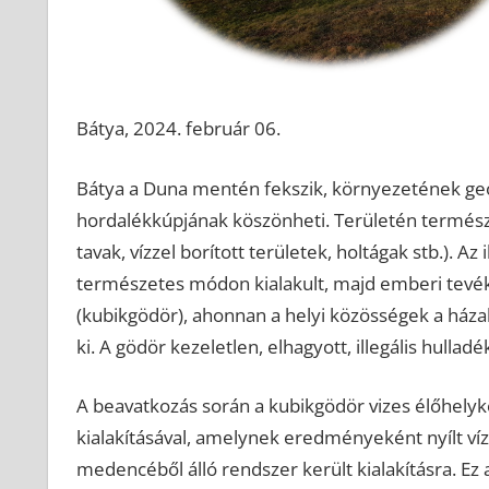
Bátya, 2024. február 06.
Bátya a Duna mentén fekszik, környezetének geom
hordalékkúpjának köszönheti. Területén termész
tavak, vízzel borított területek, holtágak stb.). A
természetes módon kialakult, majd emberi tevé
(kubikgödör), ahonnan a helyi közösségek a háza
ki. A gödör kezeletlen, elhagyott, illegális hulla
A beavatkozás során a kubikgödör vizes élőhelykén
kialakításával, amelynek eredményeként nyílt vízfe
medencéből álló rendszer került kialakításra. Ez 