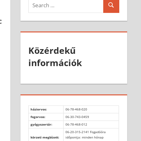
Search
Search
for:
C
Közérdekű
információk
háziorvos:
06-78-468-020
fogorvos:
06-30-743-0459
gyógyszertár:
06-78-468-012
06-20-315-2141 Fogadóóra
körzeti megbízott:
időpontja: minden hónap