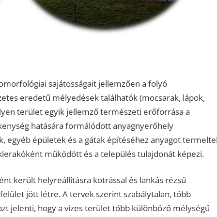
orfológiai sajátosságait jellemzően a folyó
etes eredetű mélyedések találhatók (mocsarak, lápok,
z ilyen terület egyik jellemző természeti erőforrása a
kenység hatására formálódott anyagnyerőhely
k, egyéb épületek és a gátak építéséhez anyagot termelte
déklerakóként működött és a település tulajdonát képezi.
t került helyreállításra kotrással és lankás rézsű
lület jött létre. A tervek szerint szabálytalan, több
azt jelenti, hogy a vizes terület több különböző mélységű