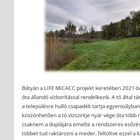
Bátyán a LIFE MICACC projekt keretében 2021-be
óta állandó vízborítással rendelkezik. A tó által 
a településre hulló csapadék tartja egyensúlyban.
köszönhetően a tó vízszintje nyár vége óta több m
csaknem a duplájára emelte a rendszeres esőzés
többet tud raktározni a meder, feltöltve ezzel a k