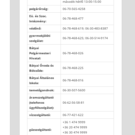
második hétfő 13:00-15:00
polgárőrség:
06-70-565-4258
Eü. és Szoc.
06-78-468-477
Intézmény:
védőnő:
06-78-468-619; 06-30-483-8387
gyermekjóléti
06-78-468-625; 06-30-514-9174
szolgálat:
Bátyai
Polgármesteri
06-78-468-026
Hivatal:
Bátyai Óvoda és
06-78-468-225
Bölcsőde:
Bátyai Általános
06-78-468-016
Iskola:
temetőgondnok:
06-30-507-5600
áramszolgáltató
(telefonos
06-62-56-58-81
ügyfélszolgálat):
vízszolgáltató:
06-77-421-622
+36 1 474 9999
+36 20 474 9999
gázszolgáltató:
+36 30 474 9999