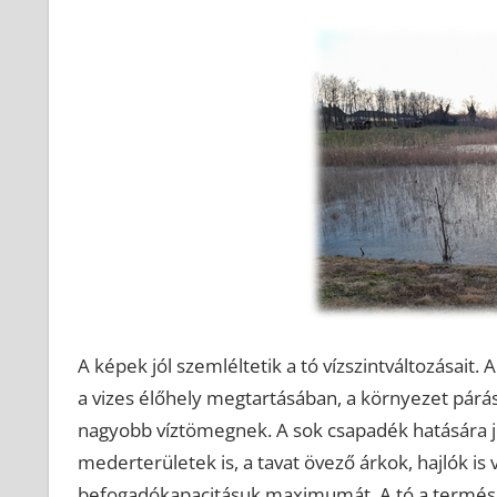
A képek jól szemléltetik a tó vízszintváltozásait
a vizes élőhely megtartásában, a környezet párás
nagyobb víztömegnek. A sok csapadék hatására 
mederterületek is, a tavat övező árkok, hajlók is
befogadókapacitásuk maximumát. A tó a természe