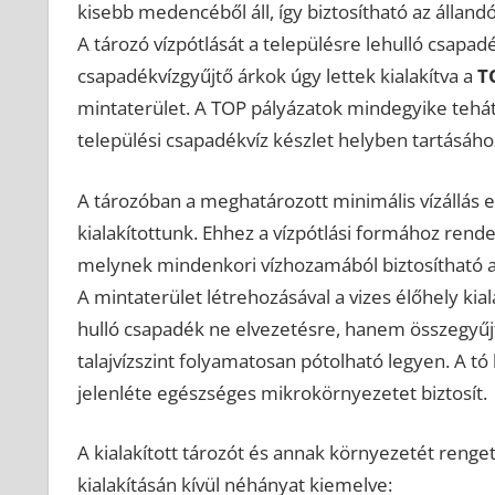
kisebb medencéből áll, így biztosítható az állandó
A tározó vízpótlását a településre lehulló csapadé
csapadékvízgyűjtő árkok úgy lettek kialakítva a
T
mintaterület. A TOP pályázatok mindegyike tehát
települési csapadékvíz készlet helyben tartásához 
A tározóban a meghatározott minimális vízállás e
kialakítottunk. Ehhez a vízpótlási formához rende
melynek mindenkori vízhozamából biztosítható a 
A mintaterület létrehozásával a vizes élőhely kial
hulló csapadék ne elvezetésre, hanem összegyűjt
talajvízszint folyamatosan pótolható legyen. A t
jelenléte egészséges mikrokörnyezetet biztosít.
A kialakított tározót és annak környezetét rengete
kialakításán kívül néhányat kiemelve: