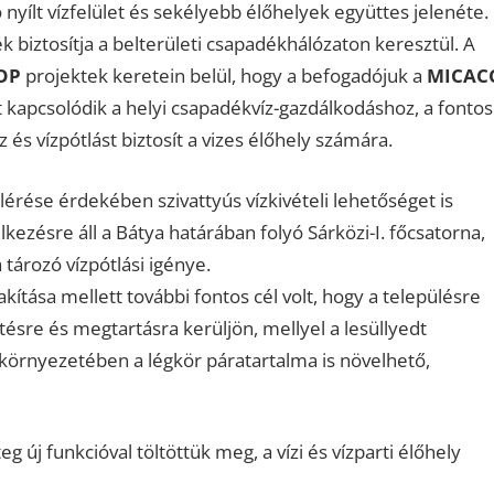
 nyílt vízfelület és sekélyebb élőhelyek együttes jelenéte.
k biztosítja a belterületi csapadékhálózaton keresztül. A
OP
projektek keretein belül, hogy a befogadójuk a
MICAC
 kapcsolódik a helyi csapadékvíz-gazdálkodáshoz, a fontos
és vízpótlást biztosít a vizes élőhely számára.
lérése érdekében szivattyús vízkivételi lehetőséget is
lkezésre áll a Bátya határában folyó Sárközi-I. főcsatorna,
tározó vízpótlási igénye.
akítása mellett további fontos cél volt, hogy a településre
ésre és megtartásra kerüljön, mellyel a lesüllyedt
ó környezetében a légkör páratartalma is növelhető,
g új funkcióval töltöttük meg, a vízi és vízparti élőhely