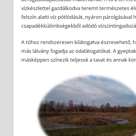
vízkészlettel gazdálkodva teremt természetes élő
felszín alatti víz pótlódását, nyáron párolgásáva
csapadékkülönbségekből adódó vízszintingadozá
A tóhoz rendszeresen kilátogatva észrevehető, 
más látvány fogadja az odalátogatókat. A gyeptakar
másképpen színezik teljessé a tavat és annak kö