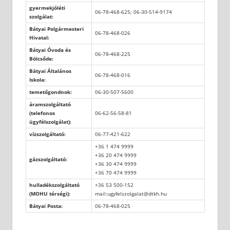
gyermekjóléti
06-78-468-625; 06-30-514-9174
szolgálat:
Bátyai Polgármesteri
06-78-468-026
Hivatal:
Bátyai Óvoda és
06-78-468-225
Bölcsőde:
Bátyai Általános
06-78-468-016
Iskola:
temetőgondnok:
06-30-507-5600
áramszolgáltató
(telefonos
06-62-56-58-81
ügyfélszolgálat):
vízszolgáltató:
06-77-421-622
+36 1 474 9999
+36 20 474 9999
gázszolgáltató:
+36 30 474 9999
+36 70 474 9999
hulladékszolgáltató
+36 53 500-152
(MOHU térségi):
mail:ugyfelszolgalat@dtkh.hu
Bátyai Posta:
06-78-468-025