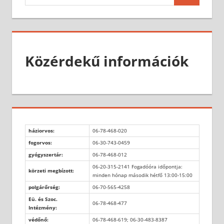
for:
Közérdekű információk
háziorvos:
06-78-468-020
fogorvos:
06-30-743-0459
gyógyszertár:
06-78-468-012
06-20-315-2141 Fogadóóra időpontja:
körzeti megbízott:
minden hónap második hétfő 13:00-15:00
polgárőrség:
06-70-565-4258
Eü. és Szoc.
06-78-468-477
Intézmény:
védőnő:
06-78-468-619; 06-30-483-8387