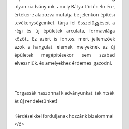
olyan kiadványunk, amely Bátya történelmére,
értékeire alapozva mutatja be jelenkori építési
tevékenységeinket, tárja fel összefüggéseit a
régi és új épületek arculata, formavilága
között. Ez azért is fontos, mert jellemzőek
azok a hangulati elemek, melyeknek az új
épületek megépítésekor sem szabad
elveszniük, és amelyekhez érdemes igazodni.
Forgassák haszonnal kiadványunkat, tekintsék
át új rendeletünket!
Kérdéseikkel forduljanak hozzánk bizalommal!
</ő>