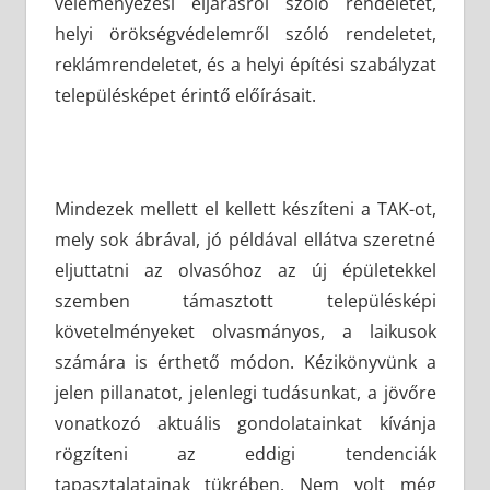
véleményezési eljárásról szóló rendeletet,
helyi örökségvédelemről szóló rendeletet,
reklámrendeletet, és a helyi építési szabályzat
településképet érintő előírásait.
Mindezek mellett el kellett készíteni a TAK-ot,
mely sok ábrával, jó példával ellátva szeretné
eljuttatni az olvasóhoz az új épületekkel
szemben támasztott településképi
követelményeket olvasmányos, a laikusok
számára is érthető módon. Kézikönyvünk a
jelen pillanatot, jelenlegi tudásunkat, a jövőre
vonatkozó aktuális gondolatainkat kívánja
rögzíteni az eddigi tendenciák
tapasztalatainak tükrében. Nem volt még