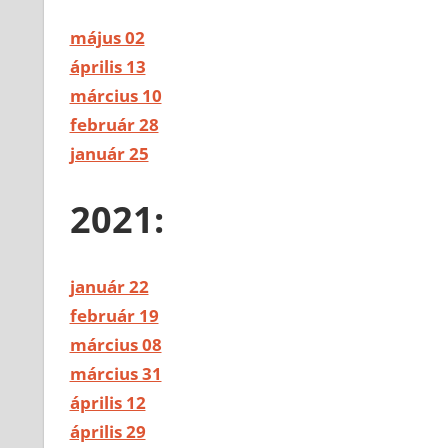
május 02
április 13
március 10
február 28
január 25
2021:
január 22
február 19
március 08
március 31
április 12
április 29