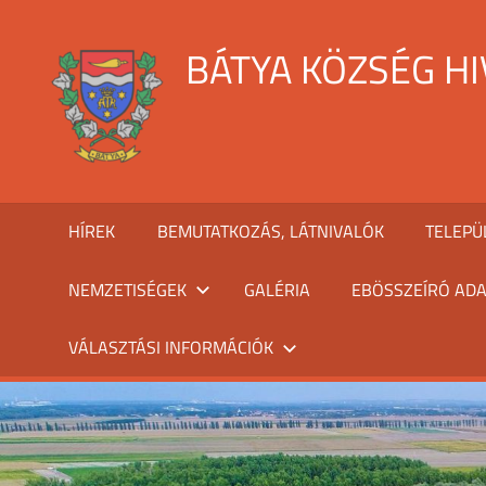
Skip
to
BÁTYA KÖZSÉG H
content
HÍREK
BEMUTATKOZÁS, LÁTNIVALÓK
TELEPÜ
NEMZETISÉGEK
GALÉRIA
EBÖSSZEÍRÓ ADA
VÁLASZTÁSI INFORMÁCIÓK