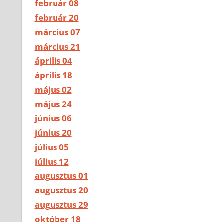
február 08
február 20
március 07
március 21
április 04
április 18
május 02
május 24
június 06
június 20
július 05
július 12
augusztus 01
augusztus 20
augusztus 29
október 18