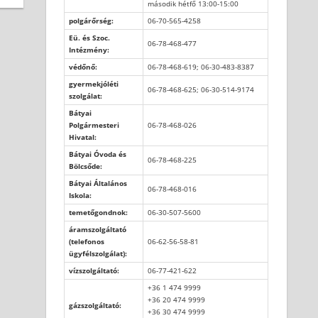
második hétfő 13:00-15:00
polgárőrség:
06-70-565-4258
Eü. és Szoc.
06-78-468-477
Intézmény:
védőnő:
06-78-468-619; 06-30-483-8387
gyermekjóléti
06-78-468-625; 06-30-514-9174
szolgálat:
Bátyai
Polgármesteri
06-78-468-026
Hivatal:
Bátyai Óvoda és
06-78-468-225
Bölcsőde:
Bátyai Általános
06-78-468-016
Iskola:
temetőgondnok:
06-30-507-5600
áramszolgáltató
(telefonos
06-62-56-58-81
ügyfélszolgálat):
vízszolgáltató:
06-77-421-622
+36 1 474 9999
+36 20 474 9999
gázszolgáltató:
+36 30 474 9999