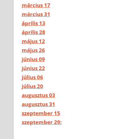
március 17
március 31
április 13
április 28
május 12
május 26
június 09
június 22
július 06
július 20
augusztus 03
augusztus 31
szeptember 15
szeptember 29: