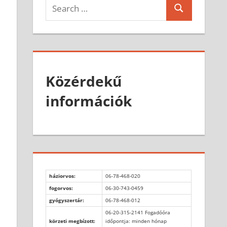
Search
Search
for:
Közérdekű
információk
háziorvos:
06-78-468-020
fogorvos:
06-30-743-0459
gyógyszertár:
06-78-468-012
06-20-315-2141 Fogadóóra
körzeti megbízott:
időpontja: minden hónap