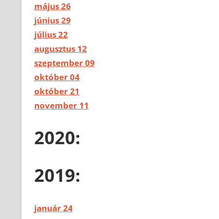
május 26
június 29
július 22
augusztus 12
szeptember 09
október 04
október 21
november 11
2020:
2019:
január 24