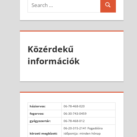
Search
Search
for:
Közérdekű
információk
háziorvos:
06-78-468-020
fogorvos:
06-30-743-0459
gyógyszertár:
06-78-468-012
06-20-315-2141 Fogadóóra
körzeti megbízott:
időpontja: minden hónap