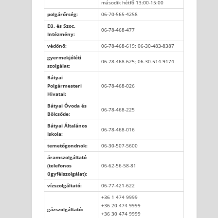
második hétfő 13:00-15:00
polgárőrség:
06-70-565-4258
Eü. és Szoc.
06-78-468-477
Intézmény:
védőnő:
06-78-468-619; 06-30-483-8387
gyermekjóléti
06-78-468-625; 06-30-514-9174
szolgálat:
Bátyai
Polgármesteri
06-78-468-026
Hivatal:
Bátyai Óvoda és
06-78-468-225
Bölcsőde:
Bátyai Általános
06-78-468-016
Iskola:
temetőgondnok:
06-30-507-5600
áramszolgáltató
(telefonos
06-62-56-58-81
ügyfélszolgálat):
vízszolgáltató:
06-77-421-622
+36 1 474 9999
+36 20 474 9999
gázszolgáltató:
+36 30 474 9999