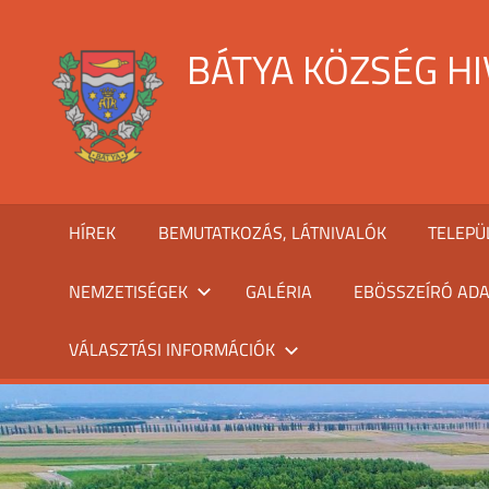
Skip
to
BÁTYA KÖZSÉG H
content
HÍREK
BEMUTATKOZÁS, LÁTNIVALÓK
TELEPÜ
NEMZETISÉGEK
GALÉRIA
EBÖSSZEÍRÓ ADA
VÁLASZTÁSI INFORMÁCIÓK