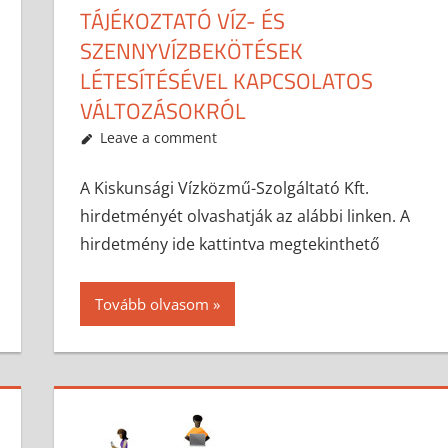
TÁJÉKOZTATÓ VÍZ- ÉS
SZENNYVÍZBEKÖTÉSEK
LÉTESÍTÉSÉVEL KAPCSOLATOS
VÁLTOZÁSOKRÓL
2017-07-20
anisity.attilla
Egyéb
Leave a comment
A Kiskunsági Vízközmű-Szolgáltató Kft.
hirdetményét olvashatják az alábbi linken. A
hirdetmény ide kattintva megtekinthető
Tovább olvasom