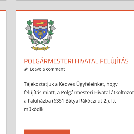
POLGÁRMESTERI HIVATAL FELÚJÍTÁS
2017-11-17
anisity.attilla
Egyéb
Leave a comment
Tájékoztatjuk a Kedves Ügyfeleinket, hogy
felújítás miatt, a Polgármesteri Hivatal átköltözöt
a Faluházba (6351 Bátya Rákóczi út 2.). Itt
működik