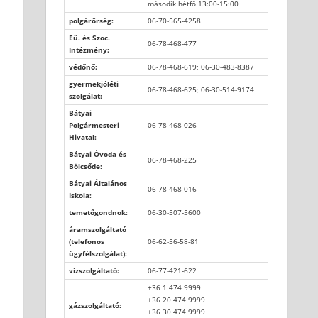
második hétfő 13:00-15:00
polgárőrség:
06-70-565-4258
Eü. és Szoc.
06-78-468-477
Intézmény:
védőnő:
06-78-468-619; 06-30-483-8387
gyermekjóléti
06-78-468-625; 06-30-514-9174
szolgálat:
Bátyai
Polgármesteri
06-78-468-026
Hivatal:
Bátyai Óvoda és
06-78-468-225
Bölcsőde:
Bátyai Általános
06-78-468-016
Iskola:
temetőgondnok:
06-30-507-5600
áramszolgáltató
(telefonos
06-62-56-58-81
ügyfélszolgálat):
vízszolgáltató:
06-77-421-622
+36 1 474 9999
+36 20 474 9999
gázszolgáltató:
+36 30 474 9999