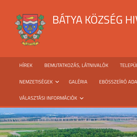
Skip
to
BÁTYA KÖZSÉG H
content
HÍREK
BEMUTATKOZÁS, LÁTNIVALÓK
TELEPÜ
NEMZETISÉGEK
GALÉRIA
EBÖSSZEÍRÓ ADA
VÁLASZTÁSI INFORMÁCIÓK