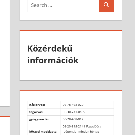
Search
Search
for:
Közérdekű
információk
háziorvos:
06-78-468-020
fogorvos:
06-30-743-0459
gyógyszertár:
06-78-468-012
06-20-315-2141 Fogadóóra
körzeti megbízott:
időpontja: minden hónap