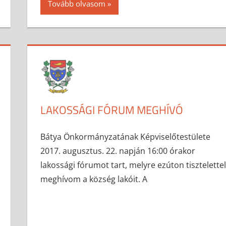
Tovább olvasom
LAKOSSÁGI FÓRUM MEGHÍVÓ
2017-08-15
anisity.attilla
Egyéb
Bátya Önkormányzatának Képviselőtestülete
2017. augusztus. 22. napján 16:00 órakor
lakossági fórumot tart, melyre ezúton tisztelettel
meghívom a község lakóit. A