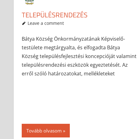
TELEPÜLÉSRENDEZÉS
2017-06-13
anisity.attilla
Egyéb
Leave a comment
Bátya Község Önkormányzatának Képviselő-
testülete megtárgyalta, és elfogadta Bátya
Község településfejlesztési koncepcióját valamint
településrendezési eszközök egyeztetését. Az
erről szóló határozatokat, mellékleteket
Tovább olvasom