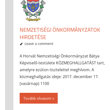
NEMZETISÉGI ÖNKORMÁNYZATOK
HIRDETÉSE
2017-11-27
anisity.attilla
Egyéb
Leave a comment
A Horvát Nemzetiségi Önkormányzat Bátya
Képviselő-testülete KÖZMEGHALLGATÁST tart,
amelyre ezúton tisztelettel meghívom. A
közmeghallgatás ideje: 2017. december 17.
(vasárnap) 1100
Tovább olvasom