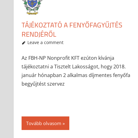
TÁJÉKOZTATÓ A FENYŐFAGYŰJTÉS
RENDJÉRŐL
2018-01-04
anisity.attilla
Egyéb
Leave a comment
Az FBH-NP Nonprofit KFT ezúton kívánja
tájékoztatni a Tisztelt Lakosságot, hogy 2018.
január hónapban 2 alkalmas díjmentes fenyőfa
begyűjtést szervez
Tovább olvasom