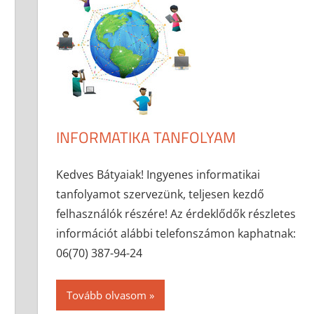
INFORMATIKA TANFOLYAM
2017-04-25
anisity.attilla
Egyéb
Kedves Bátyaiak! Ingyenes informatikai
tanfolyamot szervezünk, teljesen kezdő
felhasználók részére! Az érdeklődők részletes
információt alábbi telefonszámon kaphatnak:
06(70) 387-94-24
Tovább olvasom