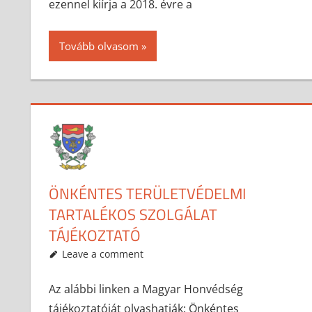
ezennel kiírja a 2018. évre a
Tovább olvasom
ÖNKÉNTES TERÜLETVÉDELMI
TARTALÉKOS SZOLGÁLAT
TÁJÉKOZTATÓ
2017-08-15
anisity.attilla
Egyéb
Leave a comment
Az alábbi linken a Magyar Honvédség
tájékoztatóját olvashatják: Önkéntes