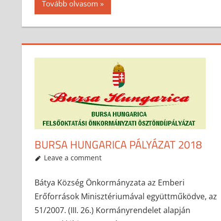
Tovább olvasom
BURSA HUNGARICA PÁLYÁZAT 2018
2017-10-05
anisity.attilla
Egyéb
Leave a comment
Bátya Község Önkormányzata az Emberi
Erőforrások Minisztériumával együttműködve, az
51/2007. (III. 26.) Kormányrendelet alapján