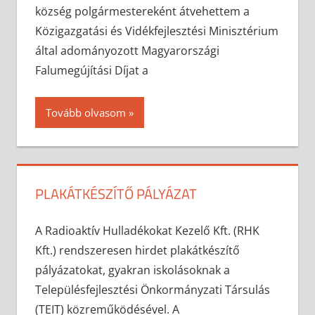
község polgármestereként átvehettem a
Közigazgatási és Vidékfejlesztési Minisztérium
által adományozott Magyarországi
Falumegújítási Díjat a
Tovább olvasom
PLAKÁTKÉSZÍTŐ PÁLYÁZAT
2026-03-06
anisity.attilla
Egyéb
A Radioaktív Hulladékokat Kezelő Kft. (RHK
Kft.) rendszeresen hirdet plakátkészítő
pályázatokat, gyakran iskolásoknak a
Településfejlesztési Önkormányzati Társulás
(TEIT) közreműködésével. A