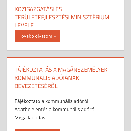
KÖZIGAZGATÁSI ÉS
TERÜLETFEJLESZTÉSI MINISZTÉRIUM
LEVELE
2026-02-26
anisity.attilla
Egyéb
Tovább olvasom
TÁJÉKOZTATÁS A MAGÁNSZEMÉLYEK
KOMMUNÁLIS ADÓJÁNAK
BEVEZETÉSÉRŐL
2026-01-08
anisity.attilla
Egyéb
Tájékoztató a kommunális adóról
Adatbejelentés a kommunális adóról
Megállapodás