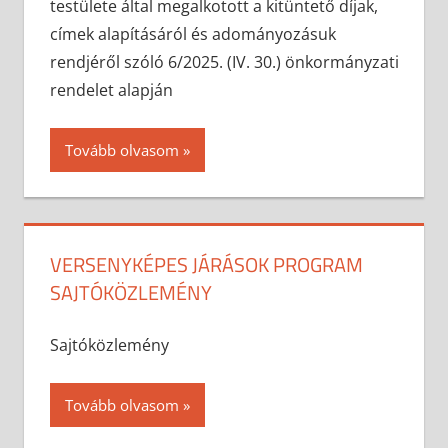
testülete által megalkotott a kitüntető díjak,
címek alapításáról és adományozásuk
rendjéről szóló 6/2025. (IV. 30.) önkormányzati
rendelet alapján
Tovább olvasom
VERSENYKÉPES JÁRÁSOK PROGRAM
SAJTÓKÖZLEMÉNY
2026-04-20
anisity.attilla
Egyéb
Sajtóközlemény
Tovább olvasom