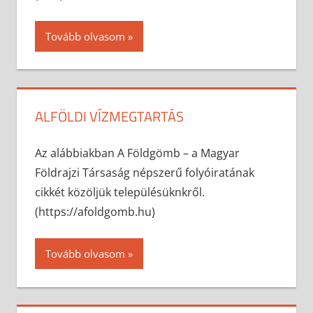
Tovább olvasom
ALFÖLDI VÍZMEGTARTÁS
2026-02-26
anisity.attilla
Egyéb
Az alábbiakban A Földgömb – a Magyar
Földrajzi Társaság népszerű folyóiratának
cikkét közöljük településüknkről.
(https://afoldgomb.hu)
Tovább olvasom