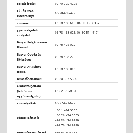
polgárőrség:
06-70-565-4258
Eü. és Szoc.
06-78-468-477
Intézmény:
védőnő:
06-78-468-619; 06-30-483-8387
gyermekjóléti
06-78-468-625; 06-30-514-9174
szolgálat:
Bátyai Polgármesteri
06-78-468-026
Hivatal:
Bátyai Óvoda és
06-78-468-225
Bölcsőde:
Bátyai Általános
06-78-468-016
Iskola:
temetőgondnok:
06-30-507-5600
áramszolgáltató
(telefonos
06-62-56-58-81
ügyfélszolgálat):
vízszolgáltató:
06-77-421-622
+36 1 474 9999
+36 20 474 9999
gázszolgáltató:
+36 30 474 9999
+36 70 474 9999
hulladékszolgáltató
+36 53 500-152