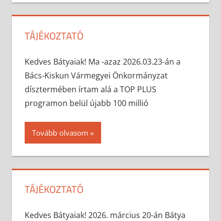
TÁJÉKOZTATÓ
2026-03-23
anisity.attilla
Egyéb
Kedves Bátyaiak! Ma -azaz 2026.03.23-án a
Bács-Kiskun Vármegyei Önkormányzat
dísztermében írtam alá a TOP PLUS
programon belül újabb 100 millió
Tovább olvasom
TÁJÉKOZTATÓ
2026-03-23
anisity.attilla
Egyéb
Kedves Bátyaiak! 2026. március 20-án Bátya