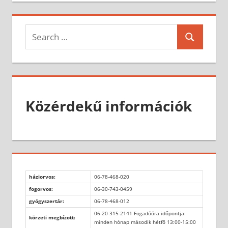
Search
Search
for:
Közérdekű információk
háziorvos:
06-78-468-020
fogorvos:
06-30-743-0459
gyógyszertár:
06-78-468-012
06-20-315-2141 Fogadóóra időpontja:
körzeti megbízott:
minden hónap második hétfő 13:00-15:00