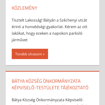
KÖZLEMÉNY
2026-05-07
anisity.attilla
Egyéb
Tisztelt Lakosság! Bátyán a Széchenyi utcát
érinti a honvédségi gyakorlat. Kérem az ott
lakókat, hogy ezeken a napokon parkoló
járművet
Tovább olvasom
BÁTYA KÖZSÉG ÖNKORMÁNYZATA
KÉPVISELŐ-TESTÜLETE TÁJÉKOZTATÓ
2026-05-04
anisity.attilla
Egyéb
Bátya Község Önkormányzata Képviselő-