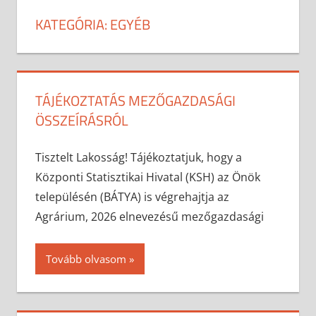
KATEGÓRIA:
EGYÉB
TÁJÉKOZTATÁS MEZŐGAZDASÁGI
ÖSSZEÍRÁSRÓL
2026-05-12
anisity.attilla
Egyéb
Tisztelt Lakosság! Tájékoztatjuk, hogy a
Központi Statisztikai Hivatal (KSH) az Önök
településén (BÁTYA) is végrehajtja az
Agrárium, 2026 elnevezésű mezőgazdasági
Tovább olvasom