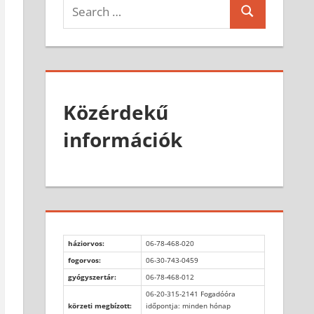
Search
Search
for:
Közérdekű
információk
háziorvos:
06-78-468-020
fogorvos:
06-30-743-0459
gyógyszertár:
06-78-468-012
06-20-315-2141 Fogadóóra
körzeti megbízott:
időpontja: minden hónap