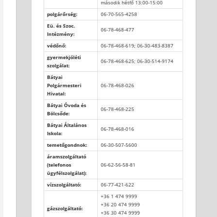
második hétfő 13:00-15:00
polgárőrség:
06-70-565-4258
Eü. és Szoc.
06-78-468-477
Intézmény:
védőnő:
06-78-468-619; 06-30-483-8387
gyermekjóléti
06-78-468-625; 06-30-514-9174
szolgálat:
Bátyai
Polgármesteri
06-78-468-026
Hivatal:
Bátyai Óvoda és
06-78-468-225
Bölcsőde:
Bátyai Általános
06-78-468-016
Iskola:
temetőgondnok:
06-30-507-5600
áramszolgáltató
(telefonos
06-62-56-58-81
ügyfélszolgálat):
vízszolgáltató:
06-77-421-622
+36 1 474 9999
+36 20 474 9999
gázszolgáltató:
+36 30 474 9999