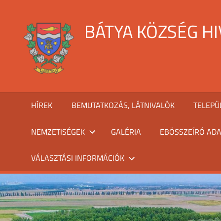
Skip
to
BÁTYA KÖZSÉG H
content
HÍREK
BEMUTATKOZÁS, LÁTNIVALÓK
TELEPÜ
NEMZETISÉGEK
GALÉRIA
EBÖSSZEÍRÓ ADA
VÁLASZTÁSI INFORMÁCIÓK