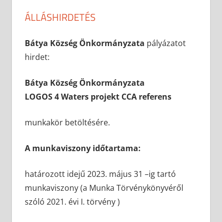
ÁLLÁSHIRDETÉS
2022-01-31
anisity.attilla
Egyéb
Bátya Község Önkormányzata
pályázatot
hirdet:
Bátya Község Önkormányzata
LOGOS 4 Waters projekt
CCA referens
munkakör betöltésére.
A munkaviszony időtartama:
határozott idejű 2023. május 31 –ig tartó
munkaviszony (a Munka Törvénykönyvéről
szóló 2021. évi I. törvény )