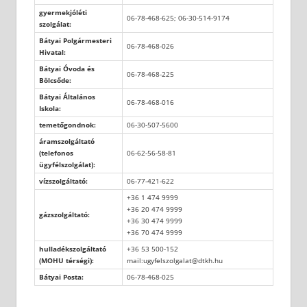
gyermekjóléti
06-78-468-625; 06-30-514-9174
szolgálat:
Bátyai Polgármesteri
06-78-468-026
Hivatal:
Bátyai Óvoda és
06-78-468-225
Bölcsőde:
Bátyai Általános
06-78-468-016
Iskola:
temetőgondnok:
06-30-507-5600
áramszolgáltató
(telefonos
06-62-56-58-81
ügyfélszolgálat):
vízszolgáltató:
06-77-421-622
+36 1 474 9999
+36 20 474 9999
gázszolgáltató:
+36 30 474 9999
+36 70 474 9999
hulladékszolgáltató
+36 53 500-152
(MOHU térségi):
mail:ugyfelszolgalat@dtkh.hu
Bátyai Posta:
06-78-468-025