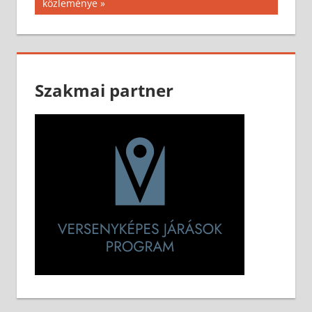
Post:
közleménye
Szakmai partner