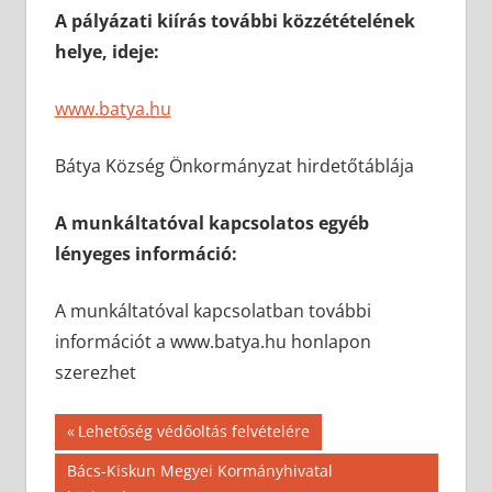
A pályázati kiírás további közzétételének
helye, ideje:
www.batya.hu
Bátya Község Önkormányzat hirdetőtáblája
A munkáltatóval kapcsolatos egyéb
lényeges információ:
A munkáltatóval kapcsolatban további
információt a www.batya.hu honlapon
szerezhet
Bejegyzés
Previous
Lehetőség védőoltás felvételére
Post:
navigáció
Next
Bács-Kiskun Megyei Kormányhivatal