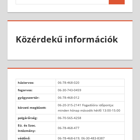
Search
for:
Közérdekű információk
háziorvos:
06-78-468-020
fogorvos:
06-30-743-0459
gyógyszertár:
06-78-468-012
06-20-315-2141 Fogadóóra időpontja:
körzeti megbízott:
minden hónap második hétfő 13:00-15:00
polgárőrség:
06-70-565-4258
Eü. és Szoc.
06-78-468-477
Intézmény:
védőnő:
06-78-468-619; 06-30-483-8387