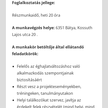
Foglalkoztatás jellege:
Részmunkaidő, heti 20 óra
A munkavégzés helye:
6351 Bátya, Kossuth
Lajos utca 20 .
A munkakör betöltője által ellátandó
feladatkörök:
Felelős az éghajlatváltozáshoz való
alkalmazkodás szempontjainak
biztosításáért
Részt vesz a projekteseményekben,
tréningeken, tanulmányutakon
Helyi találkozókat szervez, javítja az
érdekelt felek részvételét (mind helyi, mind