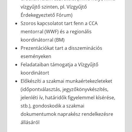
vízgyűjtő szinten, pl. Vízgyűjtő
Érdekegyeztető Fórum)
Szoros kapcsolatot tart fenn a CCA
mentorral (WWF) és a regionális
koordinátorral (BM)
Prezentációkat tart a disszeminációs
eseményeken
Feladataiban támogatja a Vízgyűjtő
koordinátort
Előkészíti a szakmai munkaértekezleteket
(időpontválasztás, jegyzőkönyvkészítés,
jelenléti ív, határidők figyelemmel kísérése,
stb.), gondoskodik a szakmai
dokumentumok naprakész rendelkezésre
állásáról