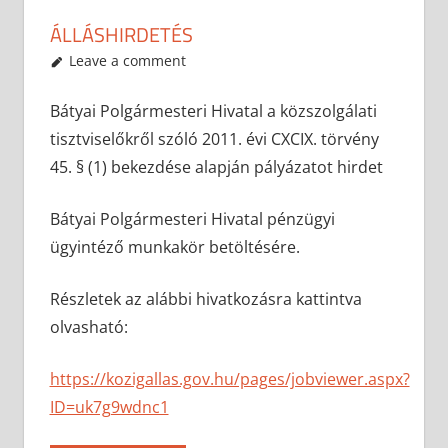
ÁLLÁSHIRDETÉS
2021-05-26
anisity.attilla
Egyéb
Leave a comment
Bátyai Polgármesteri Hivatal a közszolgálati
tisztviselőkről szóló 2011. évi CXCIX. törvény
45. § (1) bekezdése alapján pályázatot hirdet
Bátyai Polgármesteri Hivatal pénzügyi
ügyintéző munkakör betöltésére.
Részletek az alábbi hivatkozásra kattintva
olvasható:
https://kozigallas.gov.hu/pages/jobviewer.aspx?
ID=uk7g9wdnc1