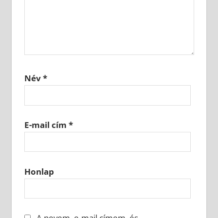
Név
*
E-mail cím
*
Honlap
A nevem, e-mail címem, és