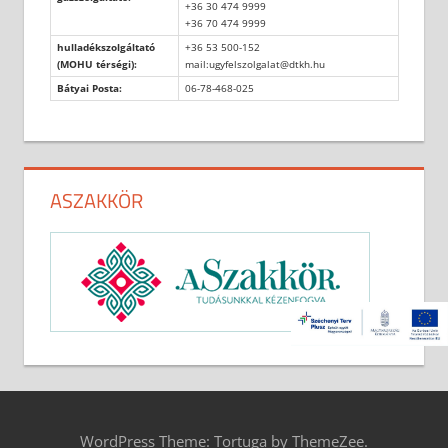
+36 30 474 9999
+36 70 474 9999
hulladékszolgáltató
+36 53 500-152
(MOHU térségi):
mail:ugyfelszolgalat@dtkh.hu
Bátyai Posta:
06-78-468-025
ASZAKKÖR
WordPress Theme: Tortuga by ThemeZee.