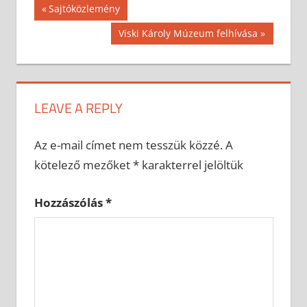
Bejegyzés
Previous
Sajtóközlemény
Post:
navigáció
Next
Viski Károly Múzeum felhívása
Post:
LEAVE A REPLY
Az e-mail címet nem tesszük közzé.
A
kötelező mezőket
*
karakterrel jelöltük
Hozzászólás
*