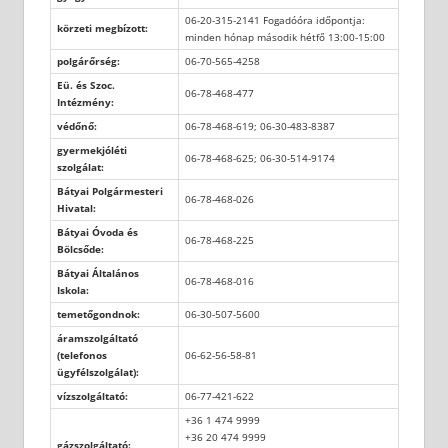
06-20-315-2141 Fogadóóra időpontja:
körzeti megbízott:
minden hónap második hétfő 13:00-15:00
polgárőrség:
06-70-565-4258
Eü. és Szoc.
06-78-468-477
Intézmény:
védőnő:
06-78-468-619; 06-30-483-8387
gyermekjóléti
06-78-468-625; 06-30-514-9174
szolgálat:
Bátyai Polgármesteri
06-78-468-026
Hivatal:
Bátyai Óvoda és
06-78-468-225
Bölcsőde:
Bátyai Általános
06-78-468-016
Iskola:
temetőgondnok:
06-30-507-5600
áramszolgáltató
(telefonos
06-62-56-58-81
ügyfélszolgálat):
vízszolgáltató:
06-77-421-622
+36 1 474 9999
+36 20 474 9999
gázszolgáltató: