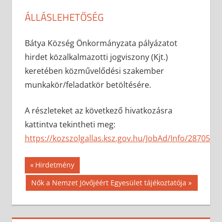
ÁLLÁSLEHETŐSÉG
2023-08-25
anisity.attilla
Egyéb
Bátya Község Önkormányzata pályázatot
hirdet közalkalmazotti jogviszony (Kjt.)
keretében közművelődési szakember
munkakör/feladatkör betöltésére.
A részleteket az következő hivatkozásra
kattintva tekintheti meg:
https://kozszolgallas.ksz.gov.hu/JobAd/Info/28705
Bejegyzés
Previous
Hirdetmény
Post:
navigáció
Next
Nők a Nemzet Jövőjéért Egyesület tájékoztatója
Post: