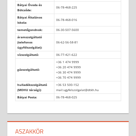
Bátyai Óvoda és
06-78-468-225
Bölcsőde:
Bátyai Általános
06-78-468-016
Iskola:
temetőgondnok:
06-30-507-5600
áramszolgáltató
(telefonos
06-62-56-58-81
ügyfélszolgálat):
vízszolgáltató:
06-77-421-622
+36 1 474 9999
+36 20 474 9999
gázszolgáltató:
+36 30 474 9999
+36 70 474 9999
hulladékszolgáltató
+36 53 500-152
(MOHU térségi):
mail:ugyfelszolgalat@dtkh.hu
Bátyai Posta:
06-78-468-025
ASZAKKÖR