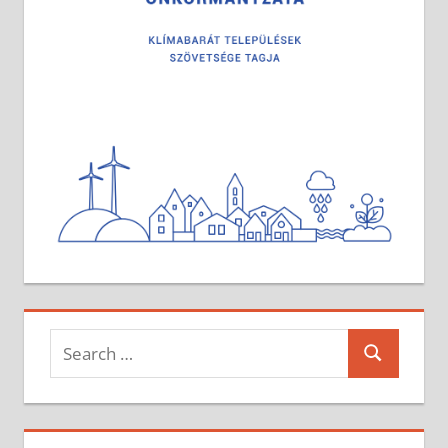
Search
Search
for: