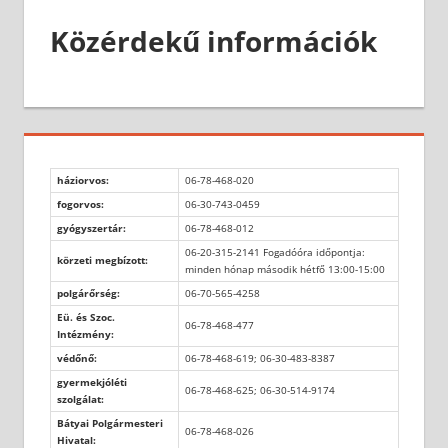
Közérdekű információk
háziorvos:
06-78-468-020
fogorvos:
06-30-743-0459
gyógyszertár:
06-78-468-012
06-20-315-2141 Fogadóóra időpontja:
körzeti megbízott:
minden hónap második hétfő 13:00-15:00
polgárőrség:
06-70-565-4258
Eü. és Szoc.
06-78-468-477
Intézmény:
védőnő:
06-78-468-619; 06-30-483-8387
gyermekjóléti
06-78-468-625; 06-30-514-9174
szolgálat:
Bátyai Polgármesteri
06-78-468-026
Hivatal: