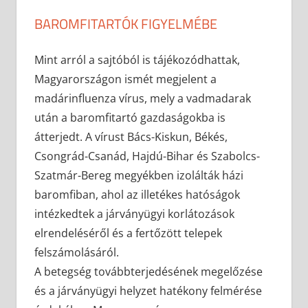
BAROMFITARTÓK FIGYELMÉBE
2021-11-25
anisity.attilla
Egyéb
Mint arról a sajtóból is tájékozódhattak,
Magyarországon ismét megjelent a
madárinfluenza vírus, mely a vadmadarak
után a baromfitartó gazdaságokba is
átterjedt. A vírust Bács-Kiskun, Békés,
Csongrád-Csanád, Hajdú-Bihar és Szabolcs-
Szatmár-Bereg megyékben izolálták házi
baromfiban, ahol az illetékes hatóságok
intézkedtek a járványügyi korlátozások
elrendeléséről és a fertőzött telepek
felszámolásáról.
A betegség továbbterjedésének megelőzése
és a járványügyi helyzet hatékony felmérése