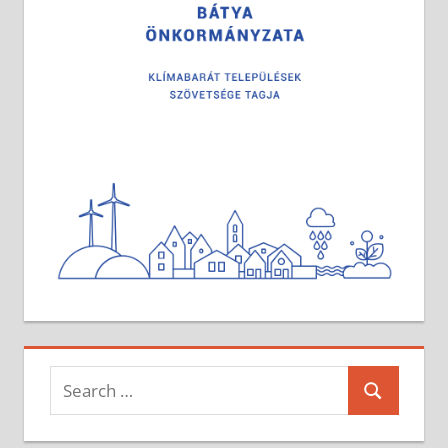
Search
Search
for: