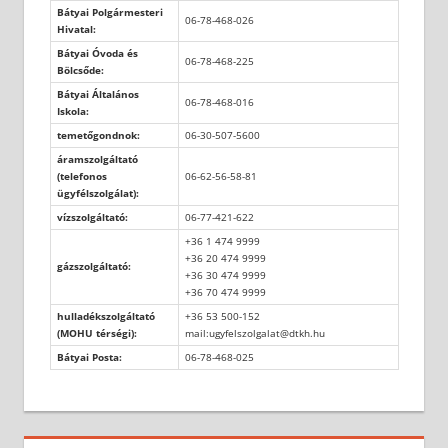
Bátyai Polgármesteri
06-78-468-026
Hivatal:
Bátyai Óvoda és
06-78-468-225
Bölcsőde:
Bátyai Általános
06-78-468-016
Iskola:
temetőgondnok:
06-30-507-5600
áramszolgáltató
(telefonos
06-62-56-58-81
ügyfélszolgálat):
vízszolgáltató:
06-77-421-622
+36 1 474 9999
+36 20 474 9999
gázszolgáltató:
+36 30 474 9999
+36 70 474 9999
hulladékszolgáltató
+36 53 500-152
(MOHU térségi):
mail:ugyfelszolgalat@dtkh.hu
Bátyai Posta:
06-78-468-025