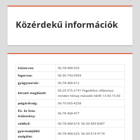
Közérdekű információk
háziorvos:
06-78-468-020
fogorvos:
06-30-743-0459
gyógyszertár:
06-78-468-012
06-20-315-2141 Fogadóóra időpontja:
körzeti megbízott:
minden hónap második hétfő 13:00-15:00
polgárőrség:
06-70-565-4258
Eü. és Szoc.
06-78-468-477
Intézmény:
védőnő:
06-78-468-619; 06-30-483-8387
gyermekjóléti
06-78-468-625; 06-30-514-9174
szolgálat: