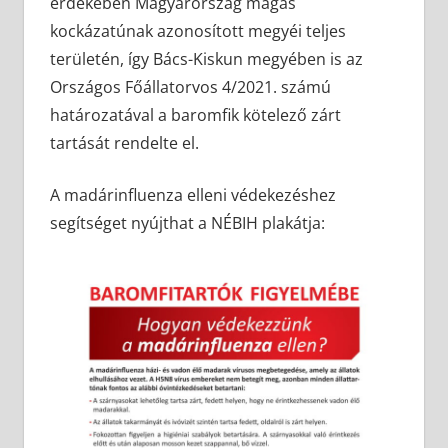
érdekében Magyarország magas
kockázatúnak azonosított megyéi teljes
területén, így Bács-Kiskun megyében is az
Országos Főállatorvos 4/2021. számú
határozatával a baromfik kötelező zárt
tartását rendelte el.
A madárinfluenza elleni védekezéshez
segítséget nyújthat a NÉBIH plakátja: