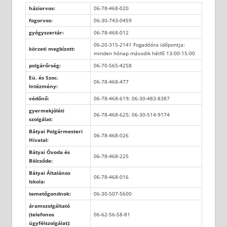
háziorvos:
06-78-468-020
fogorvos:
06-30-743-0459
gyógyszertár:
06-78-468-012
06-20-315-2141 Fogadóóra időpontja:
körzeti megbízott:
minden hónap második hétfő 13:00-15:00
polgárőrség:
06-70-565-4258
Eü. és Szoc.
06-78-468-477
Intézmény:
védőnő:
06-78-468-619; 06-30-483-8387
gyermekjóléti
06-78-468-625; 06-30-514-9174
szolgálat:
Bátyai Polgármesteri
06-78-468-026
Hivatal:
Bátyai Óvoda és
06-78-468-225
Bölcsőde:
Bátyai Általános
06-78-468-016
Iskola:
temetőgondnok:
06-30-507-5600
áramszolgáltató
(telefonos
06-62-56-58-81
ügyfélszolgálat):