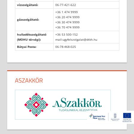
vízszolgáltató:
06-77-421-622
+36 1 474 9999
+36 20 474 9999
gázszolgáltató:
+36 30 474 9999
+36 70 474 9999
hulladékszolgáltató
+36 53 500-152
(MOHU térségi):
mail:ugyfelszolgalat@dtkh.hu
Bátyai Posta:
06-78-468-025
ASZAKKÖR