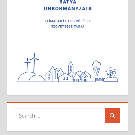
Search
Search
for: