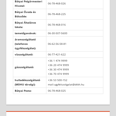
Bátyai Polgármesteri
06-78-468-026
Hivatal:
Bátyai Óvoda és
06-78-468-225
Bölcsőde:
Bátyai Általános
06-78-468-016
Iskola:
temetőgondnok:
06-30-507-5600
áramszolgáltató
(telefonos
06-62-56-58-81
ügyfélszolgálat):
vízszolgáltató:
06-77-421-622
+36 1 474 9999
+36 20 474 9999
gázszolgáltató:
+36 30 474 9999
+36 70 474 9999
hulladékszolgáltató
+36 53 500-152
(MOHU térségi):
mail:ugyfelszolgalat@dtkh.hu
Bátyai Posta:
06-78-468-025