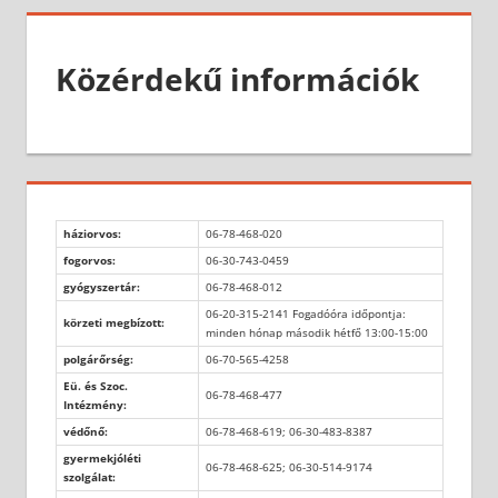
Közérdekű információk
háziorvos:
06-78-468-020
fogorvos:
06-30-743-0459
gyógyszertár:
06-78-468-012
06-20-315-2141 Fogadóóra időpontja:
körzeti megbízott:
minden hónap második hétfő 13:00-15:00
polgárőrség:
06-70-565-4258
Eü. és Szoc.
06-78-468-477
Intézmény:
védőnő:
06-78-468-619; 06-30-483-8387
gyermekjóléti
06-78-468-625; 06-30-514-9174
szolgálat: