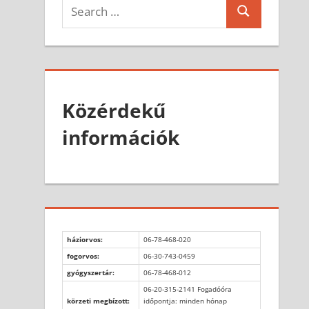
Search
Search
for:
Közérdekű
információk
háziorvos:
06-78-468-020
fogorvos:
06-30-743-0459
gyógyszertár:
06-78-468-012
06-20-315-2141 Fogadóóra
körzeti megbízott:
időpontja: minden hónap