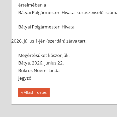
értelmében a
Bátyai Polgármesteri Hivatal köztisztviselői szám
Bátyai Polgármesteri Hivatal
július 1-jén (szerdán) zárva tart.
Megértésüket köszönjük!
Bátya, 2026. június 22.
Bukros Noémi Linda
jegyző
Bejegyzés
Previous
Álláshirdetés
Post:
navigáció