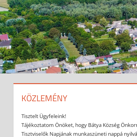
KÖZLEMÉNY
2026-06-23
anisity.attilla
Egyéb
Tisztelt Ügyfeleink!
Tájékoztatom Önöket, hogy Bátya Község Önkormá
Tisztviselők Napjának munkaszüneti nappá nyilván