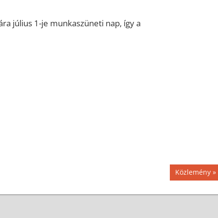
ára július 1-je munkaszüneti nap, így a
Next
Közlemény
Post: