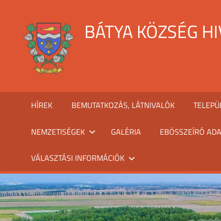
Skip
to
BÁTYA KÖZSÉG H
content
HÍREK
BEMUTATKOZÁS, LÁTNIVALÓK
TELEPÜ
NEMZETISÉGEK
GALÉRIA
EBÖSSZEÍRÓ ADA
VÁLASZTÁSI INFORMÁCIÓK