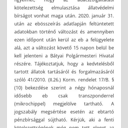
kötelezettség elmulasztása állatvédelmi
bírságot vonhat maga után. 2020. január 31.
után az ebösszeírás adatlapján feltüntetett
adatokban történő változást és amennyiben
ezen időpont után kerül az eb a felügyelete
alá, azt a változást követő 15 napon belül be
kell jelenteni a Bátyai Polgármesteri Hivatal
részére. Tájékoztatjuk, hogy a kedvtelésből
tartott állatok tartásáról és forgalmazásáról
szóló 41/2010. (II.26.) Korm. rendelet 17/B. §
(10) bekezdése szerint a négy hónaposnál
idősebb eb csak transzponderrel
(mikrochippel) megjelölve tartható. A
jogszabály megsértése esetén az ebtartó
pénzbírsággal sújtható. Kérjük, aki a fenti
kötelezettségének még nem tett eleget az