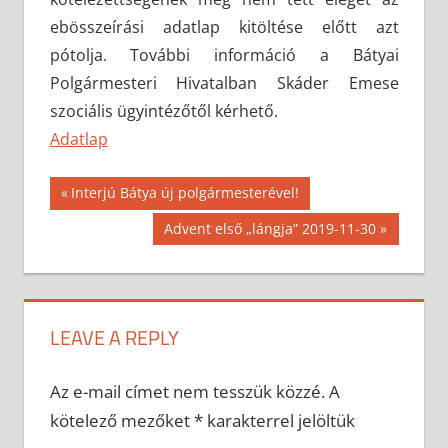
ebösszeírási adatlap kitöltése előtt azt
pótolja. További információ a Bátyai
Polgármesteri Hivatalban Skáder Emese
szociális ügyintézőtől kérhető.
Adatlap
Bejegyzés
Previous
Interjú Bátya új polgármesterével!
Post:
navigáció
Next
Advent első „lángja” 2019-11-30
Post:
LEAVE A REPLY
Az e-mail címet nem tesszük közzé.
A
kötelező mezőket
*
karakterrel jelöltük