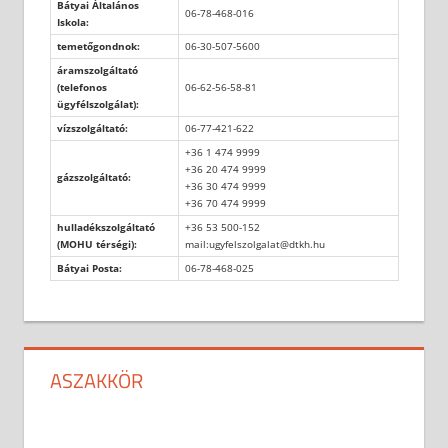
Bátyai Általános
06-78-468-016
Iskola:
temetőgondnok:
06-30-507-5600
áramszolgáltató
(telefonos
06-62-56-58-81
ügyfélszolgálat):
vízszolgáltató:
06-77-421-622
+36 1 474 9999
+36 20 474 9999
gázszolgáltató:
+36 30 474 9999
+36 70 474 9999
hulladékszolgáltató
+36 53 500-152
(MOHU térségi):
mail:ugyfelszolgalat@dtkh.hu
Bátyai Posta:
06-78-468-025
ASZAKKÖR