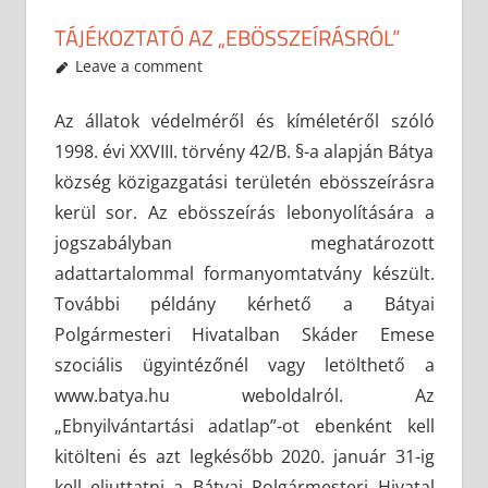
TÁJÉKOZTATÓ AZ „EBÖSSZEÍRÁSRÓL”
2019-11-30
anisity.attilla
Egyéb
Leave a comment
Az állatok védelméről és kíméletéről szóló
1998. évi XXVIII. törvény 42/B. §-a alapján Bátya
község közigazgatási területén ebösszeírásra
kerül sor. Az ebösszeírás lebonyolítására a
jogszabályban meghatározott
adattartalommal formanyomtatvány készült.
További példány kérhető a Bátyai
Polgármesteri Hivatalban Skáder Emese
szociális ügyintézőnél vagy letölthető a
www.batya.hu weboldalról. Az
„Ebnyilvántartási adatlap”-ot ebenként kell
kitölteni és azt legkésőbb 2020. január 31-ig
kell eljuttatni a Bátyai Polgármesteri Hivatal