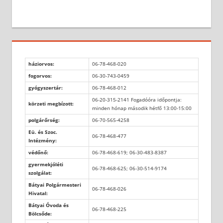
háziorvos:
06-78-468-020
fogorvos:
06-30-743-0459
gyógyszertár:
06-78-468-012
06-20-315-2141 Fogadóóra időpontja:
körzeti megbízott:
minden hónap második hétfő 13:00-15:00
polgárőrség:
06-70-565-4258
Eü. és Szoc.
06-78-468-477
Intézmény:
védőnő:
06-78-468-619; 06-30-483-8387
gyermekjóléti
06-78-468-625; 06-30-514-9174
szolgálat:
Bátyai Polgármesteri
06-78-468-026
Hivatal:
Bátyai Óvoda és
06-78-468-225
Bölcsőde: