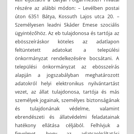
részére az alábbi módon: – Levélben postai
úton 6351 Bátya, Kossuth Lajos utca 20. –
Személyesen leadni Skáder Emese szociális
ügyintézőhöz. Az eb tulajdonosa és tartója az
ebösszeíráskor köteles az adatlapon
feltüntetett adatokat a települési
önkormányzat rendelkezésére bocsátani. A
települési önkormányzat az ebösszeírás
alapján a jogszabályban meghatározott
adatokról helyi elektronikus nyilvántartást
vezet, az állat tulajdonosa, tartója és más
személyek jogainak, személyes biztonságának
és tulajdonának védelme, valamint
ebrendészeti és állatvédelmi feladatainak
hatékony ellátása céljából. Felhívjuk a
figyelmet, hogy az adatszolgáltatási