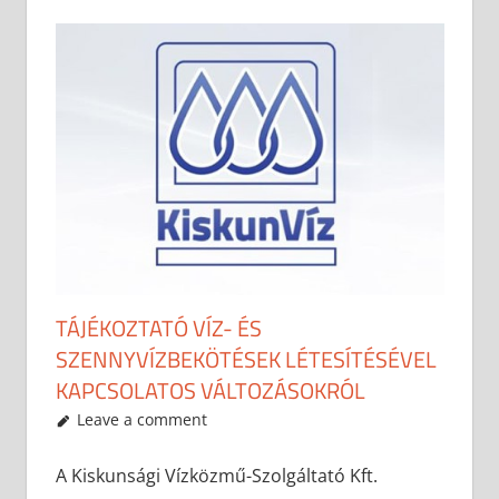
TÁJÉKOZTATÓ VÍZ- ÉS
SZENNYVÍZBEKÖTÉSEK LÉTESÍTÉSÉVEL
KAPCSOLATOS VÁLTOZÁSOKRÓL
2017-07-20
anisity.attilla
Egyéb
Leave a comment
A Kiskunsági Vízközmű-Szolgáltató Kft.