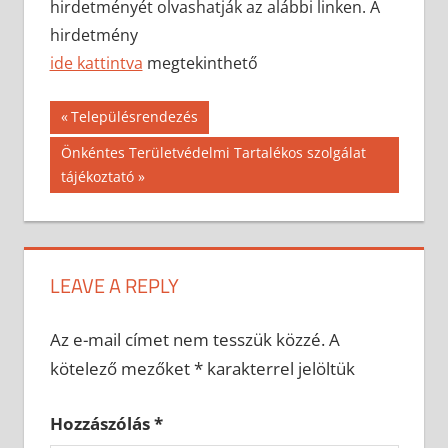
hirdetményét olvashatják az alábbi linken. A
hirdetmény
ide kattintva
megtekinthető
Bejegyzés
Previous
Településrendezés
Post:
navigáció
Next
Önkéntes Területvédelmi Tartalékos szolgálat
Post:
tájékoztató
LEAVE A REPLY
Az e-mail címet nem tesszük közzé.
A
kötelező mezőket
*
karakterrel jelöltük
Hozzászólás
*