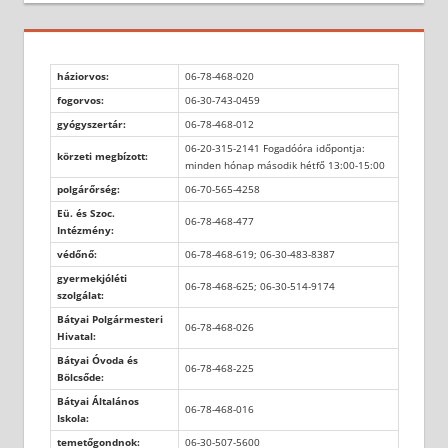
háziorvos:
06-78-468-020
fogorvos:
06-30-743-0459
gyógyszertár:
06-78-468-012
06-20-315-2141 Fogadóóra időpontja:
körzeti megbízott:
minden hónap második hétfő 13:00-15:00
polgárőrség:
06-70-565-4258
Eü. és Szoc.
06-78-468-477
Intézmény:
védőnő:
06-78-468-619; 06-30-483-8387
gyermekjóléti
06-78-468-625; 06-30-514-9174
szolgálat:
Bátyai Polgármesteri
06-78-468-026
Hivatal:
Bátyai Óvoda és
06-78-468-225
Bölcsőde:
Bátyai Általános
06-78-468-016
Iskola:
temetőgondnok:
06-30-507-5600