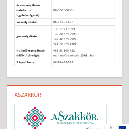
áramszolgáltató
(telefonos
06-62-56-58-81
ügyfélszolgálat):
vízszolgáltató:
06-77-421-622
+36 1 474 9999
+36 20 474 9999
gázszolgáltató:
+36 30 474 9999
+36 70 474 9999
hulladékszolgáltató
+36 53 500-152
(MOHU térségi):
mail:ugyfelszolgalat@dtkh.hu
Bátyai Posta:
06-78-468-025
ASZAKKÖR