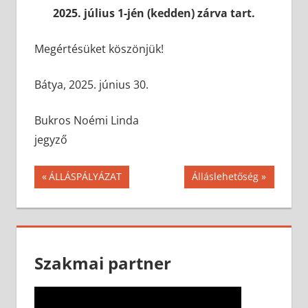
2025. július 1-jén (kedden) zárva tart.
Megértésüket köszönjük!
Bátya, 2025. június 30.
Bukros Noémi Linda
jegyző
Bejegyzés
Previous
Next
ÁLLÁSPÁLYÁZAT
Álláslehetőség
Post:
Post:
navigáció
Szakmai partner