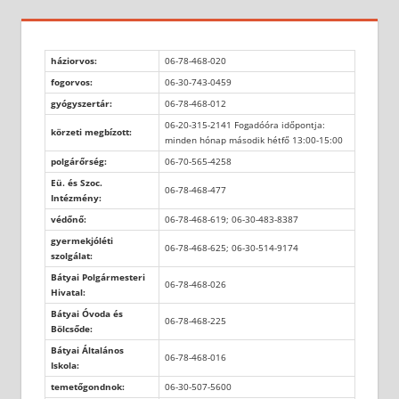
háziorvos:
06-78-468-020
fogorvos:
06-30-743-0459
gyógyszertár:
06-78-468-012
06-20-315-2141 Fogadóóra időpontja:
körzeti megbízott:
minden hónap második hétfő 13:00-15:00
polgárőrség:
06-70-565-4258
Eü. és Szoc.
06-78-468-477
Intézmény:
védőnő:
06-78-468-619; 06-30-483-8387
gyermekjóléti
06-78-468-625; 06-30-514-9174
szolgálat:
Bátyai Polgármesteri
06-78-468-026
Hivatal:
Bátyai Óvoda és
06-78-468-225
Bölcsőde:
Bátyai Általános
06-78-468-016
Iskola:
temetőgondnok:
06-30-507-5600