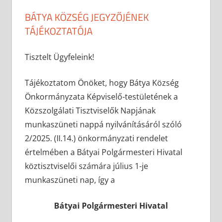
BÁTYA KÖZSÉG JEGYZŐJÉNEK
TÁJÉKOZTATÓJA
2025-06-30
anisity.attilla
Egyéb
Tisztelt Ügyfeleink!
Tájékoztatom Önöket, hogy Bátya Község
Önkormányzata Képviselő-testületének a
Közszolgálati Tisztviselők Napjának
munkaszüneti nappá nyilvánításáról szóló
2/2025. (II.14.) önkormányzati rendelet
értelmében a Bátyai Polgármesteri Hivatal
köztisztviselői számára július 1-je
munkaszüneti nap, így a
Bátyai Polgármesteri Hivatal