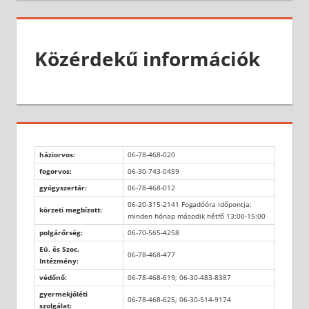
Közérdekű információk
háziorvos:
06-78-468-020
fogorvos:
06-30-743-0459
gyógyszertár:
06-78-468-012
06-20-315-2141 Fogadóóra időpontja:
körzeti megbízott:
minden hónap második hétfő 13:00-15:00
polgárőrség:
06-70-565-4258
Eü. és Szoc.
06-78-468-477
Intézmény:
védőnő:
06-78-468-619; 06-30-483-8387
gyermekjóléti
06-78-468-625; 06-30-514-9174
szolgálat: