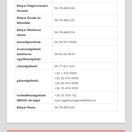
Bátyai Polgármesteri
06-78-468-026
Hivatal:
Bátyai Óvoda és
06-78-468-225
Bölcsőde:
Bátyai Általános
06-78-468-016
Iskola:
temetőgondnok:
06-30-507-5600
áramszolgáltató
(telefonos
06-62-56-58-81
ügyfélszolgálat):
vízszolgáltató:
06-77-421-622
+36 1 474 9999
+36 20 474 9999
gázszolgáltató:
+36 30 474 9999
+36 70 474 9999
hulladékszolgáltató
+36 53 500-152
(MOHU térségi):
mail:ugyfelszolgalat@dtkh.hu
Bátyai Posta:
06-78-468-025