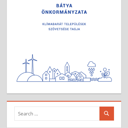
Search
Search
for: