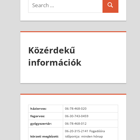
Search
Search
for:
Közérdekű
információk
háziorvos:
06-78-468-020
fogorvos:
06-30-743-0459
gyógyszertár:
06-78-468-012
06-20-315-2141 Fogadóóra
körzeti megbízott:
időpontja: minden hónap