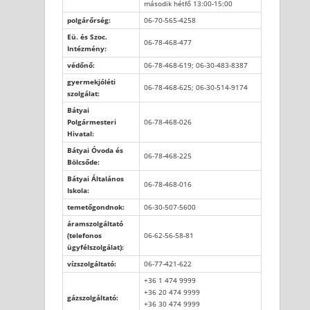
második hétfő 13:00-15:00
polgárőrség:
06-70-565-4258
Eü. és Szoc.
06-78-468-477
Intézmény:
védőnő:
06-78-468-619; 06-30-483-8387
gyermekjóléti
06-78-468-625; 06-30-514-9174
szolgálat:
Bátyai
Polgármesteri
06-78-468-026
Hivatal:
Bátyai Óvoda és
06-78-468-225
Bölcsőde:
Bátyai Általános
06-78-468-016
Iskola:
temetőgondnok:
06-30-507-5600
áramszolgáltató
(telefonos
06-62-56-58-81
ügyfélszolgálat):
vízszolgáltató:
06-77-421-622
+36 1 474 9999
+36 20 474 9999
gázszolgáltató:
+36 30 474 9999