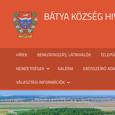
Skip
to
BÁTYA KÖZSÉG H
content
HÍREK
BEMUTATKOZÁS, LÁTNIVALÓK
TELEPÜ
NEMZETISÉGEK
GALÉRIA
EBÖSSZEÍRÓ ADA
VÁLASZTÁSI INFORMÁCIÓK