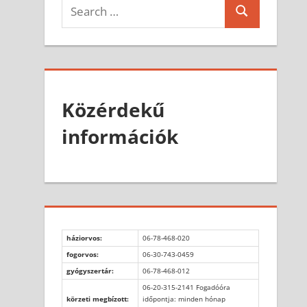
Search
Search
for:
Közérdekű
információk
háziorvos:
06-78-468-020
fogorvos:
06-30-743-0459
gyógyszertár:
06-78-468-012
06-20-315-2141 Fogadóóra
körzeti megbízott:
időpontja: minden hónap