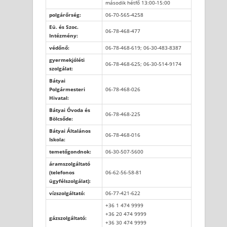
második hétfő 13:00-15:00
polgárőrség:
06-70-565-4258
Eü. és Szoc.
06-78-468-477
Intézmény:
védőnő:
06-78-468-619; 06-30-483-8387
gyermekjóléti
06-78-468-625; 06-30-514-9174
szolgálat:
Bátyai
Polgármesteri
06-78-468-026
Hivatal:
Bátyai Óvoda és
06-78-468-225
Bölcsőde:
Bátyai Általános
06-78-468-016
Iskola:
temetőgondnok:
06-30-507-5600
áramszolgáltató
(telefonos
06-62-56-58-81
ügyfélszolgálat):
vízszolgáltató:
06-77-421-622
+36 1 474 9999
+36 20 474 9999
gázszolgáltató:
+36 30 474 9999