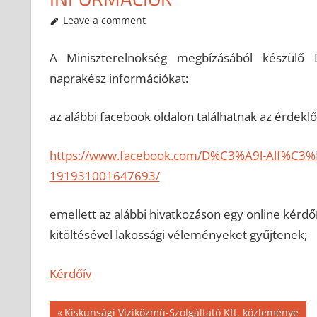
2018-07-26
anisity.attilla
Egyéb
Leave a comment
A Miniszterelnökség megbízásából készülő Dé
naprakész információkat:
az alábbi facebook oldalon találhatnak az érdekl
https://www.facebook.com/D%C3%A9l-Alf%C3%
191931001647693/
emellett az alábbi hivatkozáson egy online kérdő
kitöltésével lakossági véleményeket gyűjtenek;
Kérdőív
Bejegyzés
Previous
Kiskunsági Víziközmű-Szolgáltató Kft. közleménye