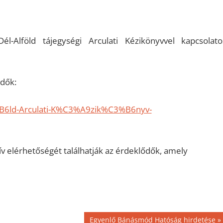
l-Alföld tájegységi Arculati Kézikönyvvel kapcsolato
ődők:
B6ld-Arculati-K%C3%A9zik%C3%B6nyv-
ív elérhetőségét találhatják az érdeklődők, amely
Next
Egyenlő Bánásmód Hatóság hirdetése