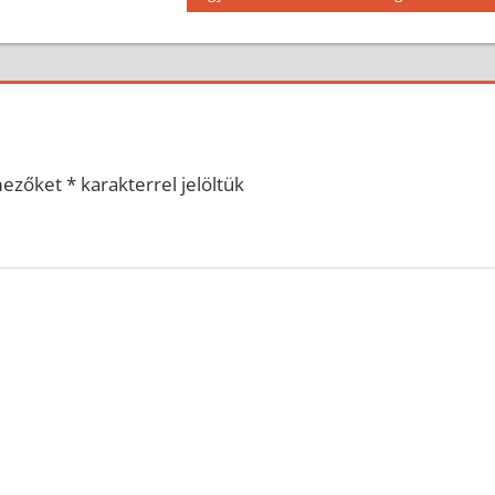
Post:
mezőket
*
karakterrel jelöltük