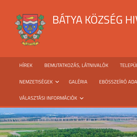
Skip
to
BÁTYA KÖZSÉG H
content
HÍREK
BEMUTATKOZÁS, LÁTNIVALÓK
TELEPÜ
NEMZETISÉGEK
GALÉRIA
EBÖSSZEÍRÓ ADA
VÁLASZTÁSI INFORMÁCIÓK