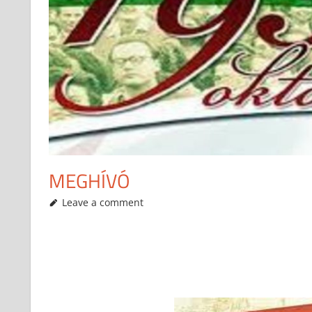
MEGHÍVÓ
2019-10-18
anisity.attilla
Egyéb
Leave a comment