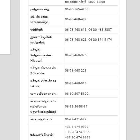
második hétfő 13:00-15:00
polgárőrség:
06-70-565-4258
Eü. és Szoc.
06-78-468-477
Intézmény:
védőnő:
06-78-468-619; 06-30-483-8387
gyermekjóléti
06-78-468-625; 06-30-514-9174
szolgálat:
Bátyai
Polgármesteri
06-78-468-026
Hivatal:
Bátyai Óvoda és
06-78-468-225
Bölcsőde:
Bátyai Általános
06-78-468-016
Iskola:
temetőgondnok:
06-30-507-5600
áramszolgáltató
(telefonos
06-62-56-58-81
ügyfélszolgálat):
vízszolgáltató:
06-77-421-622
+36 1 474 9999
+36 20 474 9999
gázszolgáltató:
+36 30 474 9999