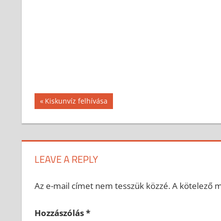
Bejegyzés
Previous
Kiskunvíz felhívása
Post:
navigáció
LEAVE A REPLY
Az e-mail címet nem tesszük közzé.
A kötelező 
Hozzászólás
*