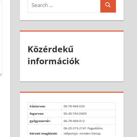
Search
Search
for:
Közérdekű
információk
háziorvos:
06-78-468-020
fogorvos:
06-30-743-0459
gyógyszertár:
06-78-468-012
06-20-315-2141 Fogadóóra
körzeti megbízott:
időpontja: minden hónap