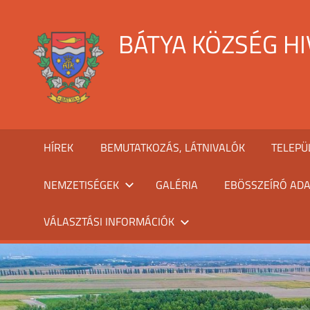
Skip
to
BÁTYA KÖZSÉG H
content
HÍREK
BEMUTATKOZÁS, LÁTNIVALÓK
TELEPÜ
NEMZETISÉGEK
GALÉRIA
EBÖSSZEÍRÓ ADA
VÁLASZTÁSI INFORMÁCIÓK