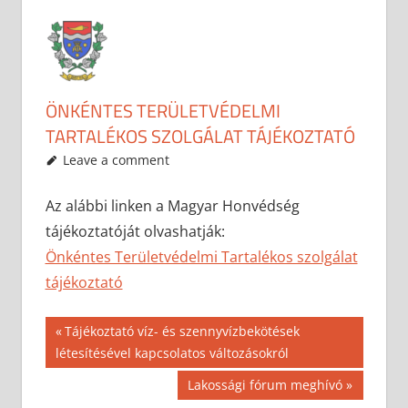
ÖNKÉNTES TERÜLETVÉDELMI
TARTALÉKOS SZOLGÁLAT TÁJÉKOZTATÓ
2017-08-15
anisity.attilla
Egyéb
Leave a comment
Az alábbi linken a Magyar Honvédség
tájékoztatóját olvashatják:
Önkéntes Területvédelmi Tartalékos szolgálat
tájékoztató
Bejegyzés
Previous
Tájékoztató víz- és szennyvízbekötések
Post:
létesítésével kapcsolatos változásokról
navigáció
Next
Lakossági fórum meghívó
Post: