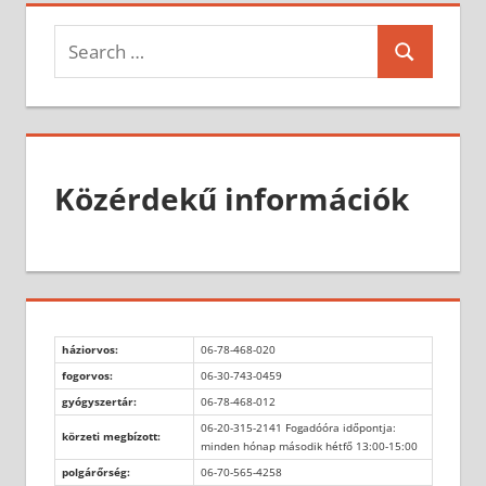
Search
Search
for:
Közérdekű információk
háziorvos:
06-78-468-020
fogorvos:
06-30-743-0459
gyógyszertár:
06-78-468-012
06-20-315-2141 Fogadóóra időpontja:
körzeti megbízott:
minden hónap második hétfő 13:00-15:00
polgárőrség:
06-70-565-4258