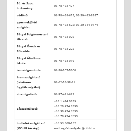
Eü. és Szoc.
06-78-468-477
Intézmény:
védőnő:
06-78-468-619; 06-30-483-8387
gyermekjóléti
06-78-468-625; 06-30-514-9174
szolgálat:
Bátyai Polgármesteri
06-78-468-026
Hivatal:
Bátyai Óvoda és
06-78-468-225
Bölcsőde:
Bátyai Általános
06-78-468-016
Iskola:
temetőgondnok:
06-30-507-5600
áramszolgáltató
(telefonos
06-62-56-58-81
ügyfélszolgálat):
vízszolgáltató:
06-77-421-622
+36 1 474 9999
+36 20 474 9999
gázszolgáltató:
+36 30 474 9999
+36 70 474 9999
hulladékszolgáltató
+36 53 500-152
(MOHU térségi):
mail:ugyfelszolgalat@dtkh.hu