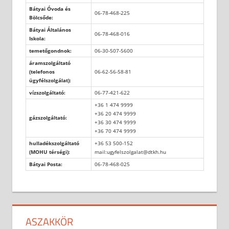
Bátyai Óvoda és
06-78-468-225
Bölcsőde:
Bátyai Általános
06-78-468-016
Iskola:
temetőgondnok:
06-30-507-5600
áramszolgáltató
(telefonos
06-62-56-58-81
ügyfélszolgálat):
vízszolgáltató:
06-77-421-622
+36 1 474 9999
+36 20 474 9999
gázszolgáltató:
+36 30 474 9999
+36 70 474 9999
hulladékszolgáltató
+36 53 500-152
(MOHU térségi):
mail:ugyfelszolgalat@dtkh.hu
Bátyai Posta:
06-78-468-025
ASZAKKÖR