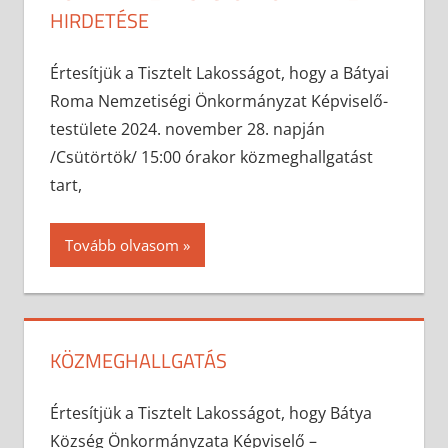
HIRDETÉSE
2024-11-18
anisity.attilla
Egyéb
Értesítjük a Tisztelt Lakosságot, hogy a Bátyai
Roma Nemzetiségi Önkormányzat Képviselő-
testülete 2024. november 28. napján
/Csütörtök/ 15:00 órakor közmeghallgatást
tart,
Tovább olvasom
KÖZMEGHALLGATÁS
2024-11-13
anisity.attilla
Egyéb
Értesítjük a Tisztelt Lakosságot, hogy Bátya
Község Önkormányzata Képviselő –