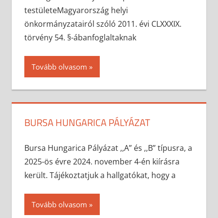
testületeMagyarország helyi
önkormányzatairól szóló 2011. évi CLXXXIX.
törvény 54. §-ábanfoglaltaknak
Tovább olvasom
BURSA HUNGARICA PÁLYÁZAT
2024-11-05
anisity.attilla
Egyéb
Bursa Hungarica Pályázat ,,A” és ,,B” típusra, a
2025-ös évre 2024. november 4-én kiírásra
került. Tájékoztatjuk a hallgatókat, hogy a
Tovább olvasom