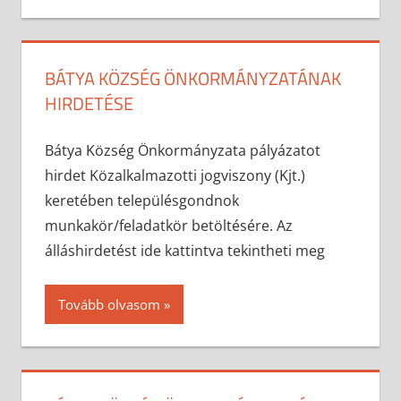
BÁTYA KÖZSÉG ÖNKORMÁNYZATÁNAK
HIRDETÉSE
2024-10-01
anisity.attilla
Egyéb
Bátya Község Önkormányzata pályázatot
hirdet Közalkalmazotti jogviszony (Kjt.)
keretében településgondnok
munkakör/feladatkör betöltésére. Az
álláshirdetést ide kattintva tekintheti meg
Tovább olvasom