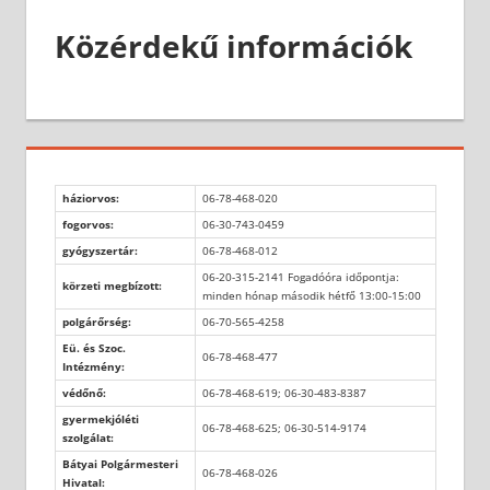
Közérdekű információk
háziorvos:
06-78-468-020
fogorvos:
06-30-743-0459
gyógyszertár:
06-78-468-012
06-20-315-2141 Fogadóóra időpontja:
körzeti megbízott:
minden hónap második hétfő 13:00-15:00
polgárőrség:
06-70-565-4258
Eü. és Szoc.
06-78-468-477
Intézmény:
védőnő:
06-78-468-619; 06-30-483-8387
gyermekjóléti
06-78-468-625; 06-30-514-9174
szolgálat:
Bátyai Polgármesteri
06-78-468-026
Hivatal: