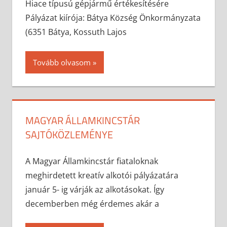
Hiace típusú gépjármű értékesítésére
Pályázat kiírója: Bátya Község Önkormányzata
(6351 Bátya, Kossuth Lajos
Tovább olvasom
MAGYAR ÁLLAMKINCSTÁR
SAJTÓKÖZLEMÉNYE
2024-12-11
anisity.attilla
Egyéb
A Magyar Államkincstár fiataloknak
meghirdetett kreatív alkotói pályázatára
január 5- ig várják az alkotásokat. Így
decemberben még érdemes akár a