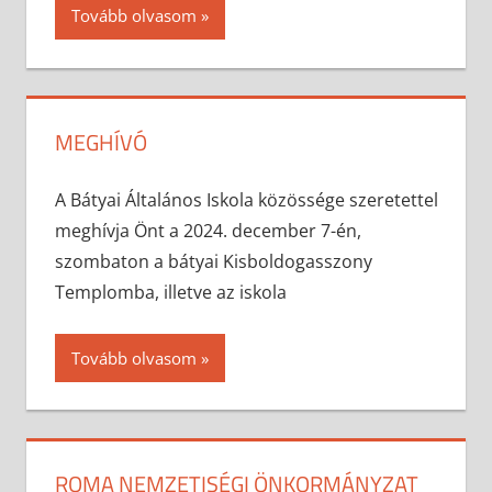
Tovább olvasom
MEGHÍVÓ
2024-11-26
anisity.attilla
Egyéb
A Bátyai Általános Iskola közössége szeretettel
meghívja Önt a 2024. december 7-én,
szombaton a bátyai Kisboldogasszony
Templomba, illetve az iskola
Tovább olvasom
ROMA NEMZETISÉGI ÖNKORMÁNYZAT