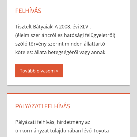
FELHÍVÁS
2025-03-20
anisity.attilla
Egyéb
Tisztelt Bátyaiak! A 2008. évi XLVI.
(élelmiszerláncról és hatósági felügyeletről)
szóló törvény szerint minden állattartó
köteles: állata betegségéről vagy annak
Tovább olvasom
PÁLYÁZATI FELHÍVÁS
2025-02-05
anisity.attilla
Egyéb
Pályázati felhívás, hirdetmény az
önkormányzat tulajdonában lévő Toyota