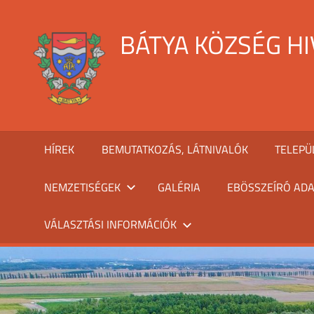
Skip
to
BÁTYA KÖZSÉG H
content
HÍREK
BEMUTATKOZÁS, LÁTNIVALÓK
TELEPÜ
NEMZETISÉGEK
GALÉRIA
EBÖSSZEÍRÓ ADA
VÁLASZTÁSI INFORMÁCIÓK