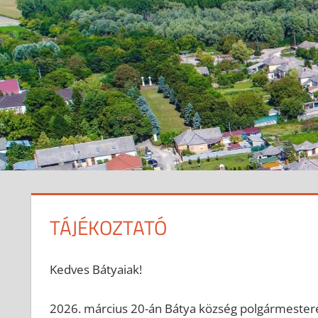
TÁJÉKOZTATÓ
2026-03-23
anisity.attilla
Egyéb
Kedves Bátyaiak!
2026. március 20-án Bátya község polgármesterek