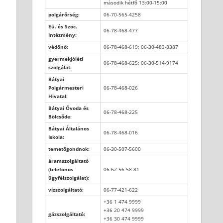
második hétfő 13:00-15:00
polgárőrség:
06-70-565-4258
Eü. és Szoc.
06-78-468-477
Intézmény:
védőnő:
06-78-468-619; 06-30-483-8387
gyermekjóléti
06-78-468-625; 06-30-514-9174
szolgálat:
Bátyai
Polgármesteri
06-78-468-026
Hivatal:
Bátyai Óvoda és
06-78-468-225
Bölcsőde:
Bátyai Általános
06-78-468-016
Iskola:
temetőgondnok:
06-30-507-5600
áramszolgáltató
(telefonos
06-62-56-58-81
ügyfélszolgálat):
vízszolgáltató:
06-77-421-622
+36 1 474 9999
+36 20 474 9999
gázszolgáltató:
+36 30 474 9999