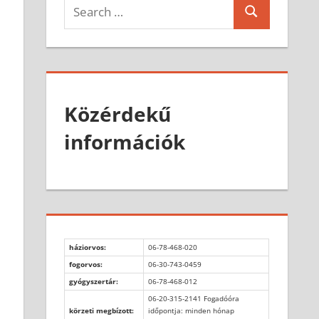
Search
Search
for:
Közérdekű
információk
háziorvos:
06-78-468-020
fogorvos:
06-30-743-0459
gyógyszertár:
06-78-468-012
06-20-315-2141 Fogadóóra
körzeti megbízott:
időpontja: minden hónap