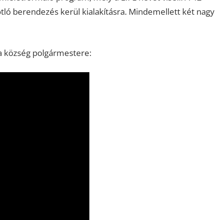
ótló berendezés kerül kialakításra. Mindemellett két nagy
ya község polgármestere: