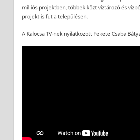
milliós projektben, többek közt víztározó és vízp
projekt is fut a településen.
A Kalocsa TV-nek nyilatkozott Fekete Csaba Bát