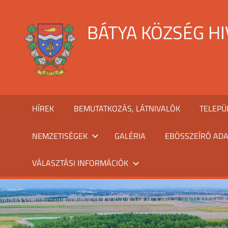
Skip
to
BÁTYA KÖZSÉG H
content
HÍREK
BEMUTATKOZÁS, LÁTNIVALÓK
TELEPÜ
NEMZETISÉGEK
GALÉRIA
EBÖSSZEÍRÓ ADA
VÁLASZTÁSI INFORMÁCIÓK