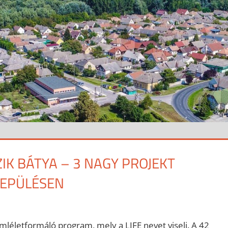
IK BÁTYA – 3 NAGY PROJEKT
LEPÜLÉSEN
életformáló program, mely a LIFE nevet viseli. A 42