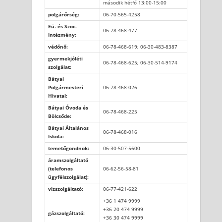
második hétfő 13:00-15:00
polgárőrség:
06-70-565-4258
Eü. és Szoc.
06-78-468-477
Intézmény:
védőnő:
06-78-468-619; 06-30-483-8387
gyermekjóléti
06-78-468-625; 06-30-514-9174
szolgálat:
Bátyai
Polgármesteri
06-78-468-026
Hivatal:
Bátyai Óvoda és
06-78-468-225
Bölcsőde:
Bátyai Általános
06-78-468-016
Iskola:
temetőgondnok:
06-30-507-5600
áramszolgáltató
(telefonos
06-62-56-58-81
ügyfélszolgálat):
vízszolgáltató:
06-77-421-622
+36 1 474 9999
+36 20 474 9999
gázszolgáltató:
+36 30 474 9999