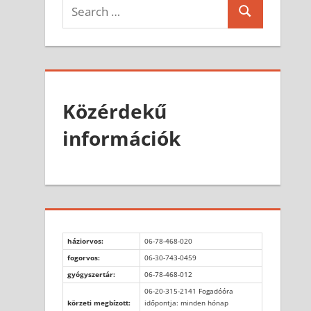
Search
Search
for:
Közérdekű
információk
háziorvos:
06-78-468-020
fogorvos:
06-30-743-0459
gyógyszertár:
06-78-468-012
06-20-315-2141 Fogadóóra
körzeti megbízott:
időpontja: minden hónap