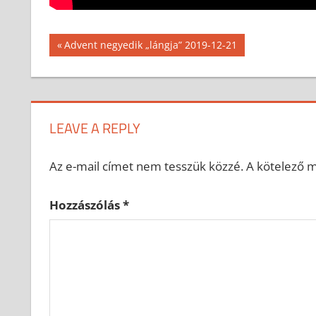
Bejegyzés
Previous
Advent negyedik „lángja” 2019-12-21
Post:
navigáció
LEAVE A REPLY
Az e-mail címet nem tesszük közzé.
A kötelező 
Hozzászólás
*