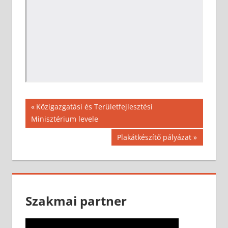
Bejegyzés
Previous
Közigazgatási és Területfejlesztési
Post:
Minisztérium levele
navigáció
Next
Plakátkészítő pályázat
Post:
Szakmai partner