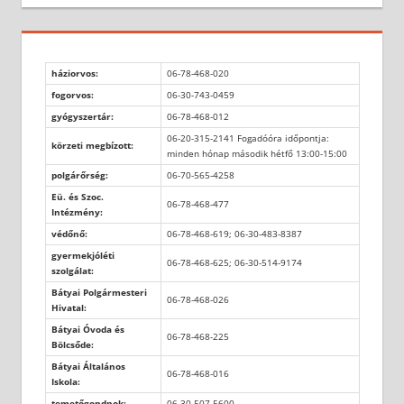
háziorvos:
06-78-468-020
fogorvos:
06-30-743-0459
gyógyszertár:
06-78-468-012
06-20-315-2141 Fogadóóra időpontja:
körzeti megbízott:
minden hónap második hétfő 13:00-15:00
polgárőrség:
06-70-565-4258
Eü. és Szoc.
06-78-468-477
Intézmény:
védőnő:
06-78-468-619; 06-30-483-8387
gyermekjóléti
06-78-468-625; 06-30-514-9174
szolgálat:
Bátyai Polgármesteri
06-78-468-026
Hivatal:
Bátyai Óvoda és
06-78-468-225
Bölcsőde:
Bátyai Általános
06-78-468-016
Iskola:
temetőgondnok:
06-30-507-5600