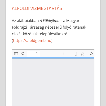
ALFÖLDI VÍZMEGTARTÁS
2026-02-26
anisity.attilla
Egyéb
Az alábbiakban
A Földgömb
– a Magyar
Földrajzi Társaság népszerű folyóiratának
cikkét közöljük településüknkről.
(
https://afoldgomb.hu
)