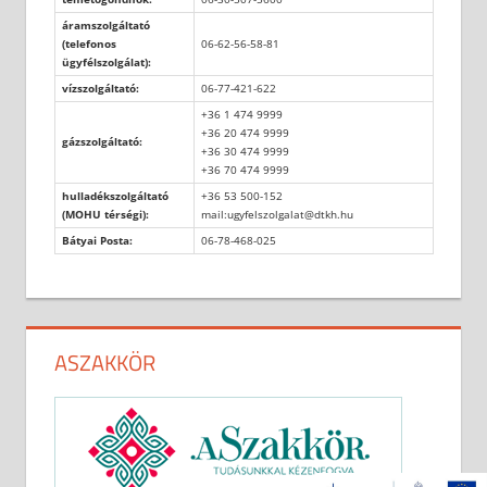
áramszolgáltató
(telefonos
06-62-56-58-81
ügyfélszolgálat):
vízszolgáltató:
06-77-421-622
+36 1 474 9999
+36 20 474 9999
gázszolgáltató:
+36 30 474 9999
+36 70 474 9999
hulladékszolgáltató
+36 53 500-152
(MOHU térségi):
mail:ugyfelszolgalat@dtkh.hu
Bátyai Posta:
06-78-468-025
ASZAKKÖR