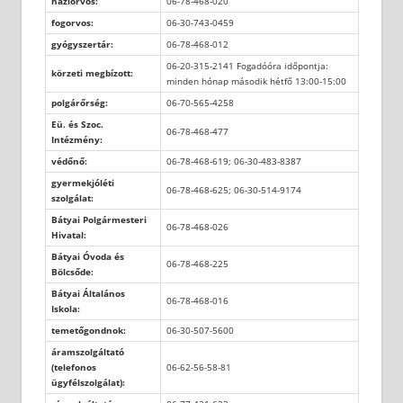
háziorvos:
06-78-468-020
fogorvos:
06-30-743-0459
gyógyszertár:
06-78-468-012
06-20-315-2141 Fogadóóra időpontja:
körzeti megbízott:
minden hónap második hétfő 13:00-15:00
polgárőrség:
06-70-565-4258
Eü. és Szoc.
06-78-468-477
Intézmény:
védőnő:
06-78-468-619; 06-30-483-8387
gyermekjóléti
06-78-468-625; 06-30-514-9174
szolgálat:
Bátyai Polgármesteri
06-78-468-026
Hivatal:
Bátyai Óvoda és
06-78-468-225
Bölcsőde:
Bátyai Általános
06-78-468-016
Iskola:
temetőgondnok:
06-30-507-5600
áramszolgáltató
(telefonos
06-62-56-58-81
ügyfélszolgálat):