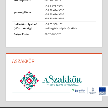
vízszolgáltató:
06-77-421-622
+36 1 474 9999
+36 20 474 9999
gázszolgáltató:
+36 30 474 9999
+36 70 474 9999
hulladékszolgáltató
+36 53 500-152
(MOHU térségi):
mail:ugyfelszolgalat@dtkh.hu
Bátyai Posta:
06-78-468-025
ASZAKKÖR