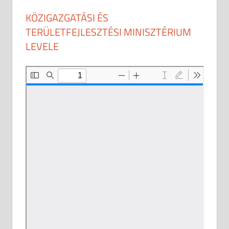
KÖZIGAZGATÁSI ÉS
TERÜLETFEJLESZTÉSI MINISZTÉRIUM
LEVELE
2026-02-26
anisity.attilla
Egyéb