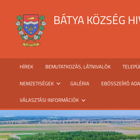
Skip
to
BÁTYA KÖZSÉG H
content
HÍREK
BEMUTATKOZÁS, LÁTNIVALÓK
TELEPÜ
NEMZETISÉGEK
GALÉRIA
EBÖSSZEÍRÓ ADA
VÁLASZTÁSI INFORMÁCIÓK