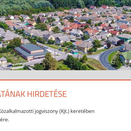
TÁNAK HIRDETÉSE
zalkalmazotti jogviszony (Kjt.) keretében
ére.