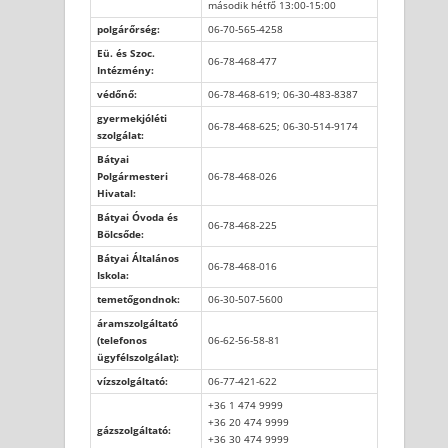
második hétfő 13:00-15:00
polgárőrség:
06-70-565-4258
Eü. és Szoc.
06-78-468-477
Intézmény:
védőnő:
06-78-468-619; 06-30-483-8387
gyermekjóléti
06-78-468-625; 06-30-514-9174
szolgálat:
Bátyai
Polgármesteri
06-78-468-026
Hivatal:
Bátyai Óvoda és
06-78-468-225
Bölcsőde:
Bátyai Általános
06-78-468-016
Iskola:
temetőgondnok:
06-30-507-5600
áramszolgáltató
(telefonos
06-62-56-58-81
ügyfélszolgálat):
vízszolgáltató:
06-77-421-622
+36 1 474 9999
+36 20 474 9999
gázszolgáltató:
+36 30 474 9999