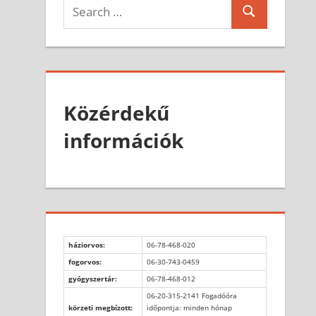
Search
Search
for:
Közérdekű
információk
háziorvos:
06-78-468-020
fogorvos:
06-30-743-0459
gyógyszertár:
06-78-468-012
06-20-315-2141 Fogadóóra
körzeti megbízott:
időpontja: minden hónap