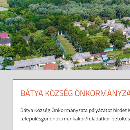
BÁTYA KÖZSÉG ÖNKORMÁNYZA
2024-10-01
anisity.attilla
Egyéb
Bátya Község Önkormányzata pályázatot hirdet Kö
településgondnok munkakör/feladatkör betöltés