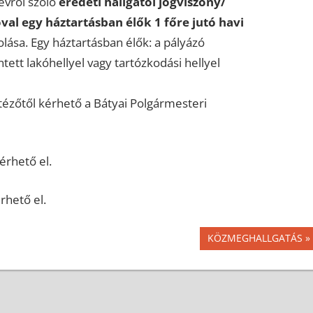
vről szóló
eredeti hallgatói jogviszony/
val egy háztartásban élők 1 főre jutó havi
zolása. Egy háztartásban élők: a pályázó
tett lakóhellyel vagy tartózkodási hellyel
ézőtől kérhető a Bátyai Polgármesteri
érhető el.
rhető el.
Next
KÖZMEGHALLGATÁS
Post: