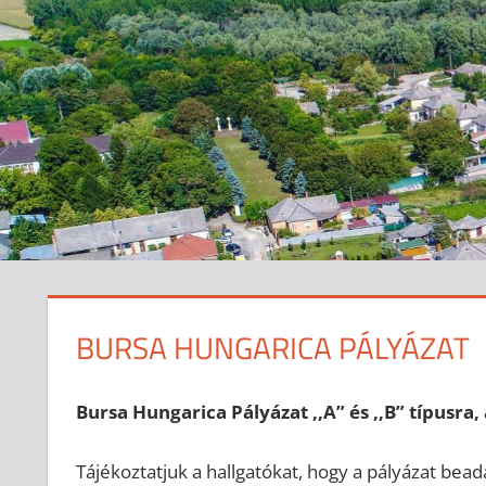
BURSA HUNGARICA PÁLYÁZAT
2024-11-05
anisity.attilla
Egyéb
Bursa Hungarica Pályázat ,,A” és ,,B” típusra
Tájékoztatjuk a hallgatókat, hogy a pályázat bea