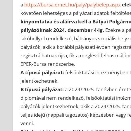
a
https://bursa.emet.hu/paly/palybelep.aspx
ele
követően lehetséges a pályázati adatok feltöltése
kinyomtatva és aláírva kell a Bátyai Polgárm
pályázóknak 2024. december 4-ig.
Ezekre a pá
lakóhellyel rendelkező, hátrányos szociális helyz
pályázók, akik a korábbi pályázati évben regiszt
regisztrálhatnak újra, ők a meglévő felhasználón
EPER-Bursa rendszerbe.
A típusú pályázat:
felsőoktatási intézményben te
jelentkezhetnek.
B típusú pályázat:
a 2024/2025. tanévben érettség
diplomával nem rendelkező, felsőoktatási intézm
pályázók jelentkezhetnek, akik a 2024/2025. ta
teljes idejű (nappali tagozatos) képzésben vagy 
venni.