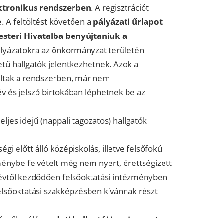
ktronikus rendszerben
. A regisztrációt
. A feltöltést követően a
pályázati űrlapot
esteri Hivatalba benyújtaniuk a
lyázatokra az önkormányzat területén
etű hallgatók jelentkezhetnek. Azok a
ráltak a rendszerben, már nem
év és jelszó birtokában léphetnek be az
ljes idejű (nappali tagozatos) hallgatók
i előtt álló középiskolás, illetve felsőfokú
énybe felvételt még nem nyert, érettségizett
névtől kezdődően felsőoktatási intézményben
felsőoktatási szakképzésben kívánnak részt