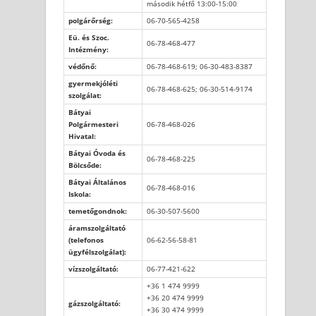
második hétfő 13:00-15:00
polgárőrség:
06-70-565-4258
Eü. és Szoc.
06-78-468-477
Intézmény:
védőnő:
06-78-468-619; 06-30-483-8387
gyermekjóléti
06-78-468-625; 06-30-514-9174
szolgálat:
Bátyai
Polgármesteri
06-78-468-026
Hivatal:
Bátyai Óvoda és
06-78-468-225
Bölcsőde:
Bátyai Általános
06-78-468-016
Iskola:
temetőgondnok:
06-30-507-5600
áramszolgáltató
(telefonos
06-62-56-58-81
ügyfélszolgálat):
vízszolgáltató:
06-77-421-622
+36 1 474 9999
+36 20 474 9999
gázszolgáltató:
+36 30 474 9999