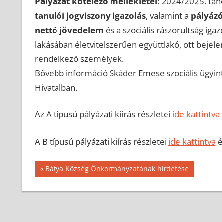
Pályázat kötelező mellékletei:
2024/2025. tané
tanulói jogviszony igazolás
, valamint a
pályázó
nettó jövedelem
és a szociális rászorultság iga
lakásában életvitelszerűen együttlakó, ott bejelen
rendelkező személyek.
Bővebb információ Skáder Emese szociális ügyint
Hivatalban.
Az A típusú pályázati kiírás részletei
ide kattintva
A B típusú pályázati kiírás részletei
ide kattintva
é
Bejegyzés
Previous
Bátya Község Önkormányzatának hirdetése
Post:
navigáció