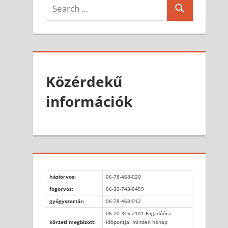
Search
Search
for:
Közérdekű
információk
háziorvos:
06-78-468-020
fogorvos:
06-30-743-0459
gyógyszertár:
06-78-468-012
06-20-315-2141 Fogadóóra
körzeti megbízott:
időpontja: minden hónap