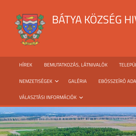
Skip
to
BÁTYA KÖZSÉG H
content
HÍREK
BEMUTATKOZÁS, LÁTNIVALÓK
TELEPÜ
NEMZETISÉGEK
GALÉRIA
EBÖSSZEÍRÓ ADA
VÁLASZTÁSI INFORMÁCIÓK