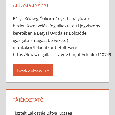
ÁLLÁSPÁLYÁZAT
2025-05-27
anisity.attilla
Egyéb
Bátya Község Önkormányzata pályázatot
hirdet Köznevelési foglalkoztatotti jogviszony
keretében a Bátyai Óvoda és Bölcsőde
igazgatói (magasabb vezető)
munkakör/feladatkör betöltésére:
https://kozszolgallas.ksz.gov.hu/JobAd/Info/110749
Tovább olvasom
TÁJÉKOZTATÓ
2025-05-22
anisity.attilla
Egyéb
Tisztelt Lakosság!Bátya Község