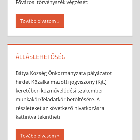
Fővárosi törvényszék végzését:
Tovább olvasom
ÁLLÁSLEHETŐSÉG
2025-07-28
anisity.attilla
Egyéb
Bátya Község Önkormányzata pályázatot
hirdet Közalkalmazotti jogviszony (Kjt.)
keretében közművelődési szakember
munkakör/feladatkör betöltésére. A
részleteket az következő hivatkozásra
kattintva tekintheti
Tovább olvasom