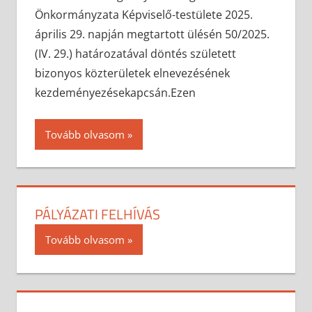
Önkormányzata Képviselő-testülete 2025.
április 29. napján megtartott ülésén 50/2025.
(IV. 29.) határozatával döntés született
bizonyos közterületek elnevezésének
kezdeményezésekapcsán.Ezen
Tovább olvasom
PÁLYÁZATI FELHÍVÁS
2025-05-05
anisity.attilla
Egyéb
Tovább olvasom