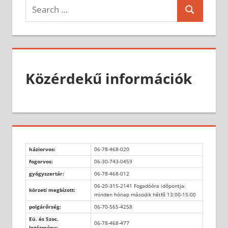
Search
Search
for:
Közérdekű információk
háziorvos:
06-78-468-020
fogorvos:
06-30-743-0459
gyógyszertár:
06-78-468-012
06-20-315-2141 Fogadóóra időpontja:
körzeti megbízott:
minden hónap második hétfő 13:00-15:00
polgárőrség:
06-70-565-4258
Eü. és Szoc.
06-78-468-477
Intézmény: