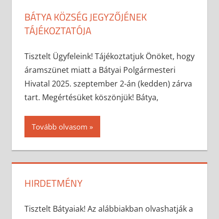
BÁTYA KÖZSÉG JEGYZŐJÉNEK
TÁJÉKOZTATÓJA
2025-08-28
anisity.attilla
Egyéb
Tisztelt Ügyfeleink! Tájékoztatjuk Önöket, hogy
áramszünet miatt a Bátyai Polgármesteri
Hivatal 2025. szeptember 2-án (kedden) zárva
tart. Megértésüket köszönjük! Bátya,
Tovább olvasom
HIRDETMÉNY
2025-08-27
anisity.attilla
Egyéb
Tisztelt Bátyaiak! Az alábbiakban olvashatják a