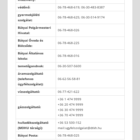
védőnő:
06-78-468-619; 06-30-483-8387
gyermekjóléti
06-78-468-625; 06-30-514-9174
szolgálat:
Bátyai Polgármesteri
06-78-468-026
Hivatal:
Bátyai Óvoda és
06-78-468-225
Bölcsőde:
Bátyai Általános
06-78-468-016
Iskola:
temetőgondnok:
06-30-507-5600
áramszolgáltató
(telefonos
06-62-56-58-81
ügyfélszolgálat):
vízszolgáltató:
06-77-421-622
+36 1 474 9999
+36 20 474 9999
gázszolgáltató:
+36 30 474 9999
+36 70 474 9999
hulladékszolgáltató
+36 53 500-152
(MOHU térségi):
mail:ugyfelszolgalat@dtkh.hu
Bátyai Posta:
06-78-468-025