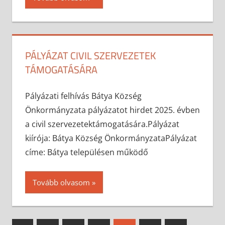
PÁLYÁZAT CIVIL SZERVEZETEK
TÁMOGATÁSÁRA
2025-04-01
anisity.attilla
Egyéb
Pályázati felhívás Bátya Község
Önkormányzata pályázatot hirdet 2025. évben
a civil szervezetektámogatására.Pályázat
kiírója: Bátya Község ÖnkormányzataPályázat
címe: Bátya településen működő
Tovább olvasom