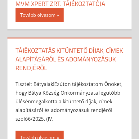
MVM XPERT ZRT. TÁJÉKOZTATÓJA
2025-05-05
anisity.attilla
Egyéb
Tovább olvasom
TÁJÉKOZTATÁS KITÜNTETŐ DÍJAK, CÍMEK
ALAPÍTÁSÁRÓL ÉS ADOMÁNYOZÁSUK
RENDJÉRŐL
2025-05-05
anisity.attilla
Egyéb
Tisztelt Bátyaiak!Ezúton tájékoztatom Önöket,
hogy Bátya Község Önkormányzata legutóbbi
ülésénmegalkotta a kitüntető díjak, címek
alapításáról és adományozásuk rendjéről
szóló6/2025. (IV.
Tovább olvasom