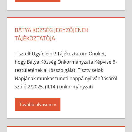
BÁTYA KÖZSÉG JEGYZŐJÉNEK
TÁJÉKOZTATÓJA
2025-06-30
anisity.attilla
Egyéb
Tisztelt Ügyfeleink! Tájékoztatom Önöket,
hogy Bátya Község Önkormányzata Képviselő-
testületének a Közszolgálati Tisztviselők
Napjának munkaszüneti nappá nyilvánításáról
szóló 2/2025. (II.14.) önkormányzati
Tovább olvasom