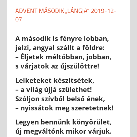
ADVENT MÁSODIK „LÁNGJA” 2019-12-
07
2019-12-09
anisity.attilla
Egyéb
A második is fényre lobban,
jelzi, angyal szállt a földre:
– Éljetek méltóbban, jobban,
s várjatok az újszülöttre!
Lelketeket készítsétek,
– a világ újjá születhet!
Szóljon szívből belső ének,
– nyissátok meg szeretetnek!
Legyen bennünk könyörület,
új megváltónk mikor várjuk.