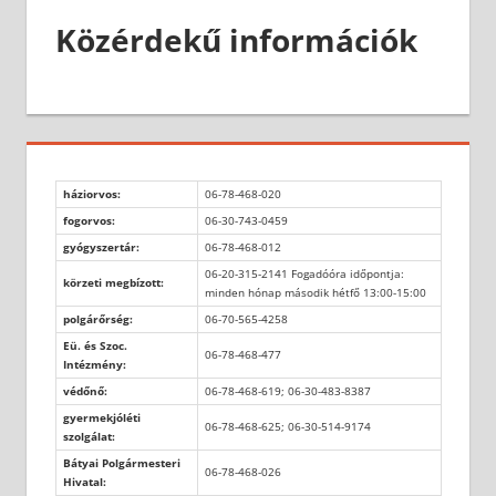
Közérdekű információk
háziorvos:
06-78-468-020
fogorvos:
06-30-743-0459
gyógyszertár:
06-78-468-012
06-20-315-2141 Fogadóóra időpontja:
körzeti megbízott:
minden hónap második hétfő 13:00-15:00
polgárőrség:
06-70-565-4258
Eü. és Szoc.
06-78-468-477
Intézmény:
védőnő:
06-78-468-619; 06-30-483-8387
gyermekjóléti
06-78-468-625; 06-30-514-9174
szolgálat:
Bátyai Polgármesteri
06-78-468-026
Hivatal: