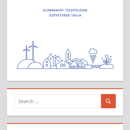
Search
Search
for: