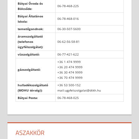
Bátyai Óvoda és
06-78-468-225
Bölcsőde:
Bátyai Általános
06-78-468-016
Iskola:
temetőgondnok:
06-30-507-5600
áramszolgáltató
(telefonos
06-62-56-58-81
ügyfélszolgálat):
vízszolgáltató:
06-77-421-622
+36 1 474 9999
+36 20 474 9999
gázszolgáltató:
+36 30 474 9999
+36 70 474 9999
hulladékszolgáltató
+36 53 500-152
(MOHU térségi):
mail:ugyfelszolgalat@dtkh.hu
Bátyai Posta:
06-78-468-025
ASZAKKÖR