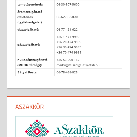
temetőgondnok:
06-30-507-5600
áramszolgáltató
(telefonos
06-62-56-58-81
ügyfélszolgálat):
vízszolgáltató:
06-77-421-622
+36 1 474 9999
+36 20 474 9999
gázszolgáltató:
+36 30 474 9999
+36 70 474 9999
hulladékszolgáltató
+36 53 500-152
(MOHU térségi):
mail:ugyfelszolgalat@dtkh.hu
Bátyai Posta:
06-78-468-025
ASZAKKÖR