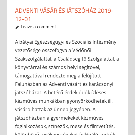
ADVENTI VÁSÁR ÉS JÁTSZÓHÁZ 2019-
12-01
2019-12-05
anisity.attilla
Egyéb
Leave a comment
A bátyai Egészségügyi és Szociális Intézmény
vezetősége összefogva a Védőnői
Szakszolgálattal, a Családsegítő Szolgálattal, a
könyvtárral és számos helyi segítővel,
támogatóval rendezte meg a felújított
Faluházban az Adventi vásárt és karácsonyi
játszóházat. A betérő érdeklődők ízléses
kézműves munkákban gyönyörködhetek ill.
vásárolhattak az ünnep jegyében. A
játszóházban a gyermekeket kézműves
foglalkozások, színezők, mese és filmvetítés,
különböző tevékenységeket felkínáló kuckók