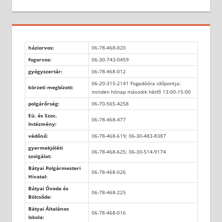
háziorvos:
06-78-468-020
fogorvos:
06-30-743-0459
gyógyszertár:
06-78-468-012
06-20-315-2141 Fogadóóra időpontja:
körzeti megbízott:
minden hónap második hétfő 13:00-15:00
polgárőrség:
06-70-565-4258
Eü. és Szoc.
06-78-468-477
Intézmény:
védőnő:
06-78-468-619; 06-30-483-8387
gyermekjóléti
06-78-468-625; 06-30-514-9174
szolgálat:
Bátyai Polgármesteri
06-78-468-026
Hivatal:
Bátyai Óvoda és
06-78-468-225
Bölcsőde:
Bátyai Általános
06-78-468-016
Iskola: