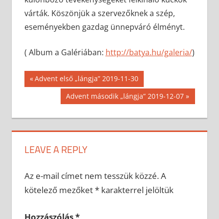
várták. Köszönjük a szervezőknek a szép,
eseményekben gazdag ünnepváró élményt.
( Album a Galériában:
http://batya.hu/galeria/
)
Bejegyzés
Previous
Advent első „lángja” 2019-11-30
Post:
navigáció
Next
Advent második „lángja” 2019-12-07
Post:
LEAVE A REPLY
Az e-mail címet nem tesszük közzé.
A
kötelező mezőket
*
karakterrel jelöltük
Hozzászólás
*