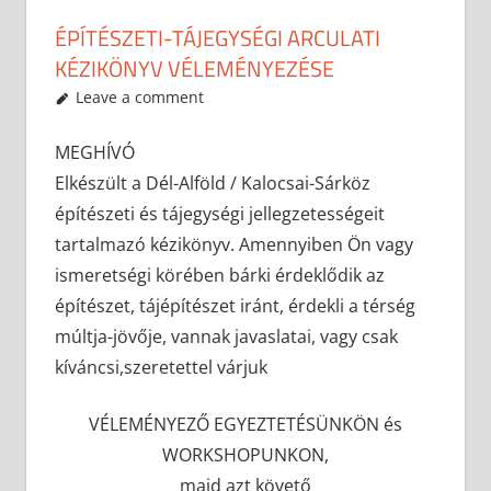
ÉPÍTÉSZETI-TÁJEGYSÉGI ARCULATI
KÉZIKÖNYV VÉLEMÉNYEZÉSE
2019-02-10
anisity.attilla
Egyéb
Leave a comment
MEGHÍVÓ
Elkészült a Dél-Alföld / Kalocsai-Sárköz
építészeti és tájegységi jellegzetességeit
tartalmazó kézikönyv. Amennyiben Ön vagy
ismeretségi körében bárki érdeklődik az
építészet, tájépítészet iránt, érdekli a térség
múltja-jövője, vannak javaslatai, vagy csak
kíváncsi,szeretettel várjuk
VÉLEMÉNYEZŐ EGYEZTETÉSÜNKÖN és
WORKSHOPUNKON,
majd azt követő