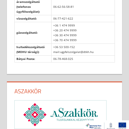
áramszolgáltató
(telefonos
06-62-56-58-81
ügyfélszolgálat):
vízszolgáltató:
06-77-421-622
+36 1 474 9999
+36 20 474 9999
gázszolgáltató:
+36 30 474 9999
+36 70 474 9999
hulladékszolgáltató
+36 53 500-152
(MOHU térségi):
mail:ugyfelszolgalat@dtkh.hu
Bátyai Posta:
06-78-468-025
ASZAKKÖR