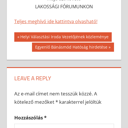
LAKOSSÁGI FÓRUMUNKON
Teljes meghívó ide kattintva olvasható!
Bejegyzés
Previous
Helyi Választási Iroda Vezetőjének közleménye
Post:
navigáció
Next
Egyenlő Bánásmód Hatóság hirdetése
Post:
LEAVE A REPLY
Az e-mail címet nem tesszük közzé.
A
kötelező mezőket
*
karakterrel jelöltük
Hozzászólás
*