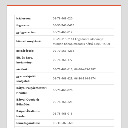
háziorvos:
06-78-468-020
fogorvos:
06-30-743-0459
gyógyszertár:
06-78-468-012
06-20-315-2141 Fogadóóra időpontja:
körzeti megbízott:
minden hónap második hétfő 13:00-15:00
polgárőrség:
06-70-565-4258
Eü. és Szoc.
06-78-468-477
Intézmény:
védőnő:
06-78-468-619; 06-30-483-8387
gyermekjóléti
06-78-468-625; 06-30-514-9174
szolgálat:
Bátyai Polgármesteri
06-78-468-026
Hivatal:
Bátyai Óvoda és
06-78-468-225
Bölcsőde:
Bátyai Általános
06-78-468-016
Iskola:
temetőgondnok:
06-30-507-5600