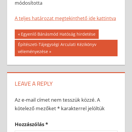
módosította
A teljes határozat megtekinthető ide kattintva
Bejegyzés
Previous
Egyenlő Bánásmód Hatóság hirdetése
Post:
navigáció
Next
Építészeti-Tájegységi Arculati Kézikönyv
Post:
véleményezése
LEAVE A REPLY
Az e-mail címet nem tesszük közzé.
A
kötelező mezőket
*
karakterrel jelöltük
Hozzászólás
*