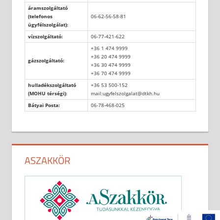
áramszolgáltató
(telefonos
06-62-56-58-81
ügyfélszolgálat):
vízszolgáltató:
06-77-421-622
+36 1 474 9999
+36 20 474 9999
gázszolgáltató:
+36 30 474 9999
+36 70 474 9999
hulladékszolgáltató
+36 53 500-152
(MOHU térségi):
mail:ugyfelszolgalat@dtkh.hu
Bátyai Posta:
06-78-468-025
ASZAKKÖR