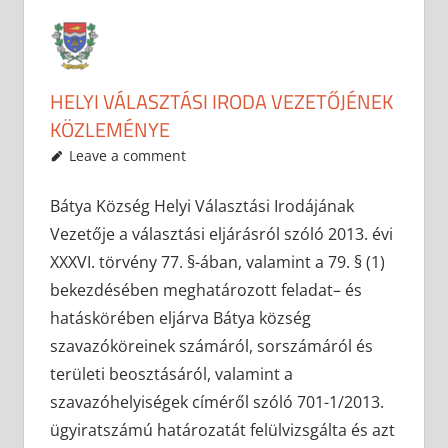
HELYI VÁLASZTÁSI IRODA VEZETŐJÉNEK
KÖZLEMÉNYE
2019-01-14
anisity.attilla
Egyéb
Leave a comment
Bátya Község Helyi Választási Irodájának
Vezetője a választási eljárásról szóló 2013. évi
XXXVI. törvény 77. §-ában, valamint a 79. § (1)
bekezdésében meghatározott feladat– és
hatáskörében eljárva Bátya község
szavazóköreinek számáról, sorszámáról és
területi beosztásáról, valamint a
szavazóhelyiségek címéről szóló 701-1/2013.
ügyiratszámú határozatát felülvizsgálta és azt