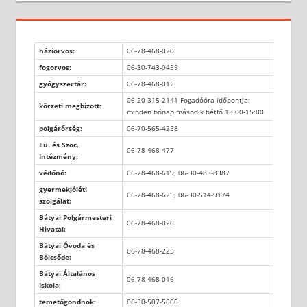
háziorvos:
06-78-468-020
fogorvos:
06-30-743-0459
gyógyszertár:
06-78-468-012
06-20-315-2141 Fogadóóra időpontja:
körzeti megbízott:
minden hónap második hétfő 13:00-15:00
polgárőrség:
06-70-565-4258
Eü. és Szoc.
06-78-468-477
Intézmény:
védőnő:
06-78-468-619; 06-30-483-8387
gyermekjóléti
06-78-468-625; 06-30-514-9174
szolgálat:
Bátyai Polgármesteri
06-78-468-026
Hivatal:
Bátyai Óvoda és
06-78-468-225
Bölcsőde:
Bátyai Általános
06-78-468-016
Iskola:
temetőgondnok:
06-30-507-5600