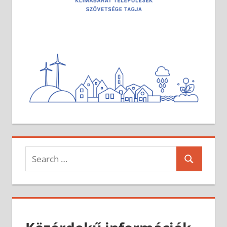
Search
Search
for: