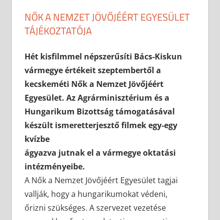
NŐK A NEMZET JÖVŐJÉÉRT EGYESÜLET
TÁJÉKOZTATÓJA
2023-09-20
anisity.attilla
Egyéb
Hét kisfilmmel népszerűsíti Bács-Kiskun
vármegye értékeit szeptembertől a
kecskeméti Nők a Nemzet Jövőjéért
Egyesület. Az Agrárminisztérium és a
Hungarikum Bizottság támogatásával
készült ismeretterjesztő filmek egy-egy
kvízbe
ágyazva jutnak el a vármegye oktatási
intézményeibe.
A Nők a Nemzet Jövőjéért Egyesület tagjai
vallják, hogy a hungarikumokat védeni,
őrizni szükséges. A szervezet vezetése