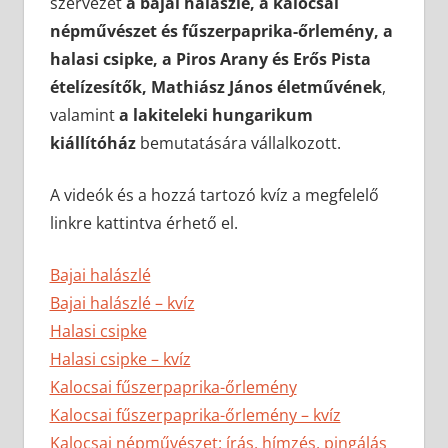
szervezet
a bajai halászlé, a kalocsai
népművészet és fűszerpaprika-őrlemény, a
halasi csipke, a Piros Arany és Erős Pista
ételízesítők, Mathiász János életművének
,
valamint
a lakiteleki hungarikum
kiállítóház
bemutatására vállalkozott.
A videók és a hozzá tartozó kvíz a megfelelő
linkre kattintva érhető el.
Bajai halászlé
Bajai halászlé – kvíz
Halasi csipke
Halasi csipke – kvíz
Kalocsai fűszerpaprika-őrlemény
Kalocsai fűszerpaprika-őrlemény – kvíz
Kalocsai népművészet: írás, hímzés, pingálás