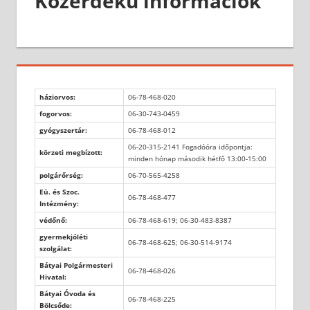
Közérdekű információk
háziorvos:
06-78-468-020
fogorvos:
06-30-743-0459
gyógyszertár:
06-78-468-012
06-20-315-2141 Fogadóóra időpontja:
körzeti megbízott:
minden hónap második hétfő 13:00-15:00
polgárőrség:
06-70-565-4258
Eü. és Szoc.
06-78-468-477
Intézmény:
védőnő:
06-78-468-619; 06-30-483-8387
gyermekjóléti
06-78-468-625; 06-30-514-9174
szolgálat:
Bátyai Polgármesteri
06-78-468-026
Hivatal:
Bátyai Óvoda és
06-78-468-225
Bölcsőde: