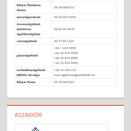
Bátyai Általános
06-78-468-016
Iskola:
temetőgondnok:
06-30-507-5600
áramszolgáltató
(telefonos
06-62-56-58-81
ügyfélszolgálat):
vízszolgáltató:
06-77-421-622
+36 1 474 9999
+36 20 474 9999
gázszolgáltató:
+36 30 474 9999
+36 70 474 9999
hulladékszolgáltató
+36 53 500-152
(MOHU térségi):
mail:ugyfelszolgalat@dtkh.hu
Bátyai Posta:
06-78-468-025
ASZAKKÖR