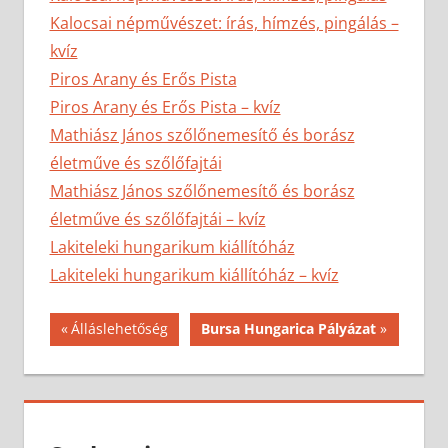
Kalocsai népművészet: írás, hímzés, pingálás –
kvíz
Piros Arany és Erős Pista
Piros Arany és Erős Pista – kvíz
Mathiász János szőlőnemesítő és borász
életműve és szőlőfajtái
Mathiász János szőlőnemesítő és borász
életműve és szőlőfajtái – kvíz
Lakiteleki hungarikum kiállítóház
Lakiteleki hungarikum kiállítóház – kvíz
Bejegyzés
Previous
Next
Álláslehetőség
Bursa Hungarica Pályázat
Post:
Post:
navigáció