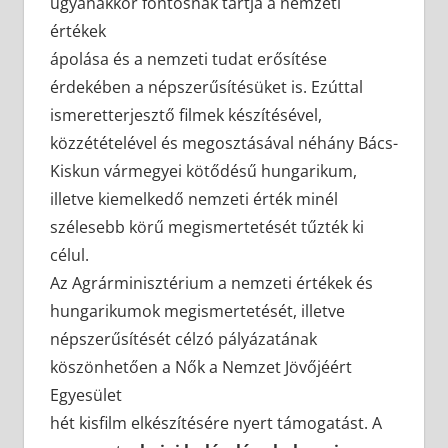
ugyanakkor fontosnak tartja a nemzeti
értékek
ápolása és a nemzeti tudat erősítése
érdekében a népszerűsítésüket is. Ezúttal
ismeretterjesztő filmek készítésével,
közzétételével és megosztásával néhány Bács-
Kiskun vármegyei kötődésű hungarikum,
illetve kiemelkedő nemzeti érték minél
szélesebb körű megismertetését tűzték ki
célul.
Az Agrárminisztérium a nemzeti értékek és
hungarikumok megismertetését, illetve
népszerűsítését célzó pályázatának
köszönhetően a Nők a Nemzet Jövőjéért
Egyesület
hét kisfilm elkészítésére nyert támogatást. A